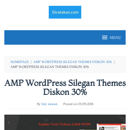
Skip
to
content
MENU
HOMEPAGE
/
AMP WORDPRESS SILEGAN THEMES DISKON 30%
/
AMP WORDPRESS SILEGAN THEMES DISKON 30%
AMP WordPress Silegan Themes
Diskon 30%
By
fery irawan
Posted on
03/09/2018