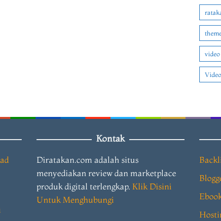
ratak
theme
video
Video
Kontak
oad
Diratakan.com adalah situs
Backl
menyediakan review dan marketplace
Blogg
produk digital terlengkap.
Klik Disini
Eboo
Untuk Menghubungi
i
Hosti