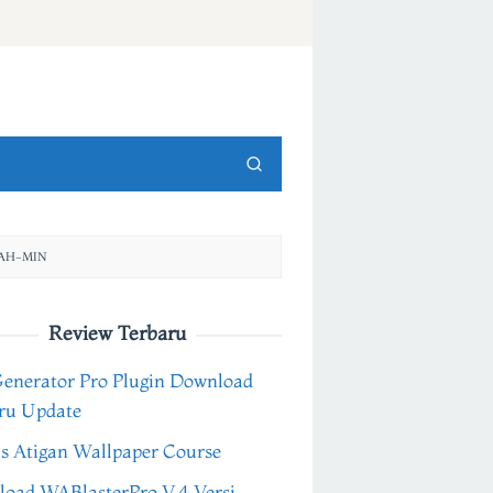
RAH-MIN
Review Terbaru
Generator Pro Plugin Download
ru Update
s Atigan Wallpaper Course
oad WABlasterPro V.4 Versi