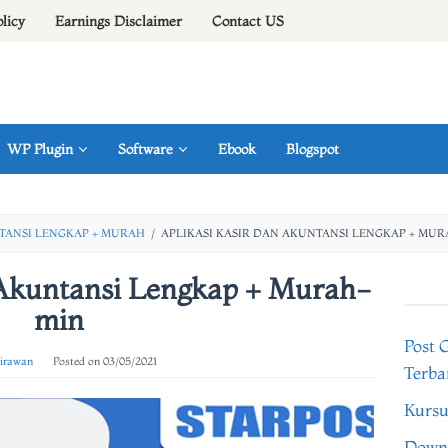
olicy
Earnings Disclaimer
Contact US
WP Plugin
Software
Ebook
Blogspot
NTANSI LENGKAP + MURAH
/
APLIKASI KASIR DAN AKUNTANSI LENGKAP + MU
 Akuntansi Lengkap + Murah-
min
Post 
 irawan
Posted on
03/05/2021
Terba
Kursu
Downl