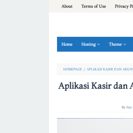
Skip
About
Terms of Use
Privacy P
to
content
Home
Hosting
Theme
HOMEPAGE
/
APLIKASI KASIR DAN AKU
Aplikasi Kasir dan
By
fery