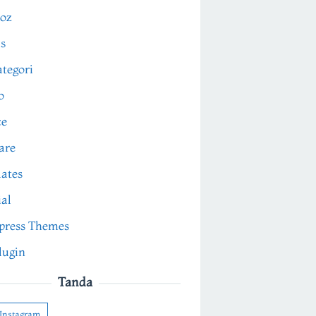
oz
s
tegori
o
ce
are
ates
ial
press Themes
lugin
Tanda
Instagram