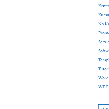
Kento
Kursu
No Ka
Prom
Servi
Softw
Templ
Tutor
Word
WP P
akun 