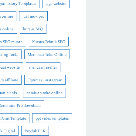
gram Story Templates
jago website
n online
jual muvipro
s online
kursus SEO
us SEO murah
Kursus Teknik SEO
ting Tools
Membuat Toko Online
at website
mencari reseller
i affiliate
Optimasi instagram
an bisnis
panduan toko online
Generator Pro download
Point Template
ppt video templates
k Digital
Produk PLR