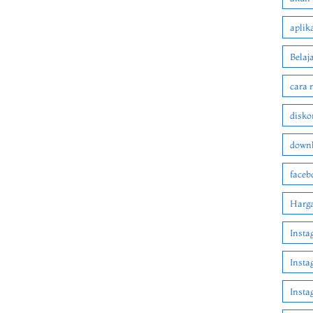
aplik
Belaj
cara 
disko
downl
faceb
Harga
Insta
Insta
Inst