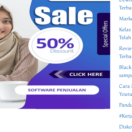
Terba
Marke
Kelas
Telah
Revi
Terba
Black
samp
Cara 
Youtu
Pandu
#Kerj
Disko