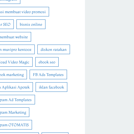
asi membuat video promosi
ar SEO
bisnis online
membuat website
n muvipro kentooz
diskon ratakan
oad Video Magic
ebook seo
ook marketing
FB Ads Templates
 Aplikasi Apotek
iklan facebook
gram Ad Templates
gram Marketing
agram OTOMATIS