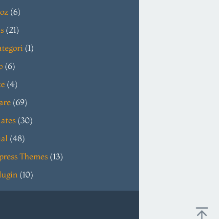
oz
(6)
s
(21)
tegori
(1)
o
(6)
ce
(4)
are
(69)
ates
(30)
ial
(48)
press Themes
(13)
lugin
(10)