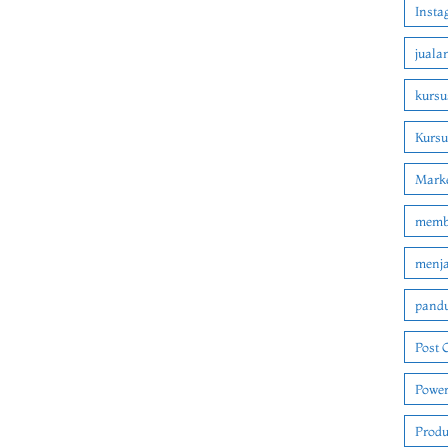
Insta
juala
kursu
Kurs
Marke
membu
menjad
pandu
Post 
Power
Produ