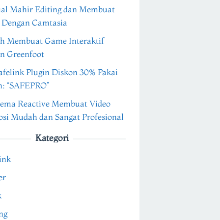
ial Mahir Editing dan Membuat
 Dengan Camtasia
h Membuat Game Interaktif
n Greenfoot
felink Plugin Diskon 30% Pakai
n: “SAFEPRO”
ema Reactive Membuat Video
si Mudah dan Sangat Profesional
Kategori
ink
er
k
ng