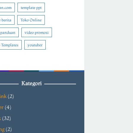
an.com
template ppt
 berita
Toko Online
 panduan
video promosi
 Templates
youtuber
Kategori
ink
(2)
er
(4)
k
(32)
ng
(2)