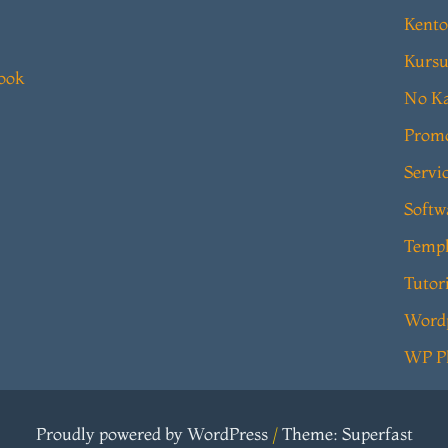
Kento
Kursu
book
No Ka
Prom
Servi
Softw
Templ
Tutor
Word
WP P
Proudly powered by WordPress
/
Theme: Superfast