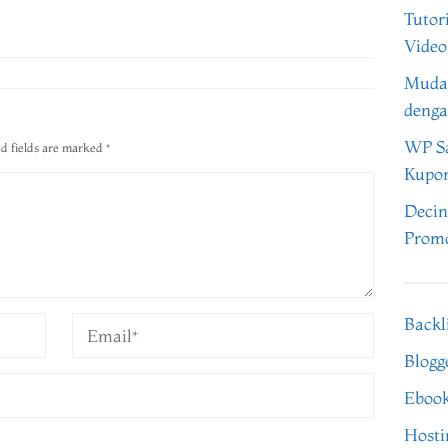
Tutor
Video
Muda
denga
WP Sa
d fields are marked
*
Kupo
Decin
Promo
Backl
Blogg
Eboo
Hosti