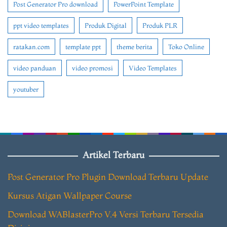
Post Generator Pro download
PowerPoint Template
ppt video templates
Produk Digital
Produk PLR
ratakan.com
template ppt
theme berita
Toko Online
video panduan
video promosi
Video Templates
youtuber
Artikel Terbaru
Post Generator Pro Plugin Download Terbaru Update
Kursus Atigan Wallpaper Course
Download WABlasterPro V.4 Versi Terbaru Tersedia