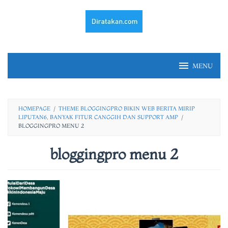
Skip
to
content
MENU
HOMEPAGE
/
THEME BLOGGINGPRO BIKIN WEB BERITA MIRIP
LIPUTAN6, BANYAK FITUR CANGGIH DAN SUPPORT AMP
/
BLOGGINGPRO MENU 2
bloggingpro menu 2
By
fery
irawan
Posted
on
21/03/2021