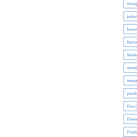
Insta
juala
kursu
Kurs
Marke
membu
menjad
pandu
Post 
Power
Produ