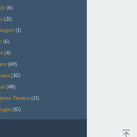
oz
(6)
s
(21)
tegori
(1)
o
(6)
ce
(4)
are
(69)
ates
(30)
ial
(48)
press Themes
(13)
lugin
(10)