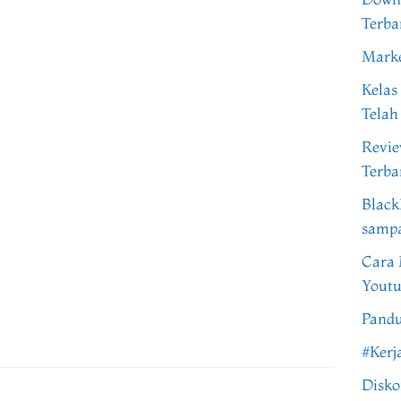
Terba
Marke
Kelas
Telah
Revi
Terba
Black
samp
Cara 
Youtu
Pandu
#Kerj
Disko