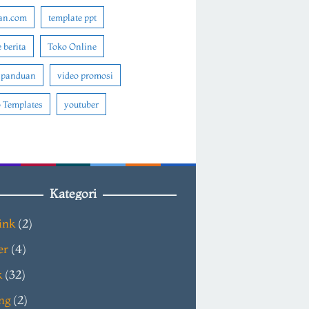
an.com
template ppt
 berita
Toko Online
 panduan
video promosi
 Templates
youtuber
Kategori
ink
(2)
er
(4)
k
(32)
ng
(2)