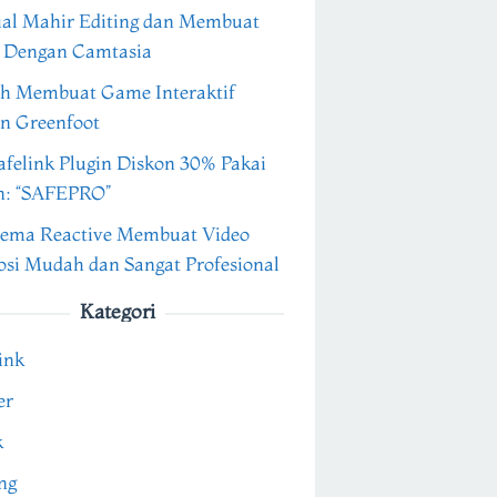
ial Mahir Editing dan Membuat
 Dengan Camtasia
h Membuat Game Interaktif
n Greenfoot
felink Plugin Diskon 30% Pakai
n: “SAFEPRO”
ema Reactive Membuat Video
si Mudah dan Sangat Profesional
Kategori
ink
er
k
ng