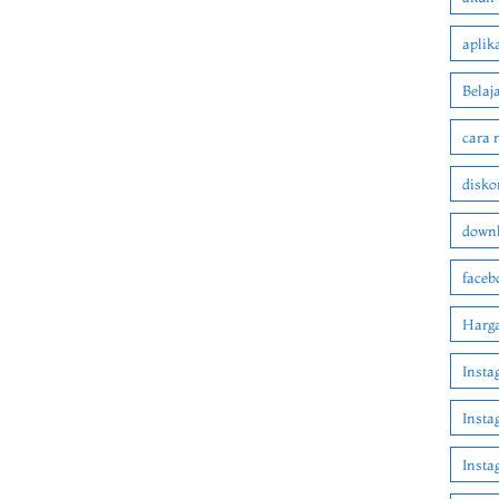
aplik
Belaj
cara 
disko
downl
faceb
Harga
Insta
Insta
Inst