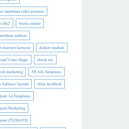
asi membuat video promosi
ar SEO
bisnis online
membuat website
n muvipro kentooz
diskon ratakan
oad Video Magic
ebook seo
ook marketing
FB Ads Templates
 Aplikasi Apotek
iklan facebook
gram Ad Templates
gram Marketing
agram OTOMATIS