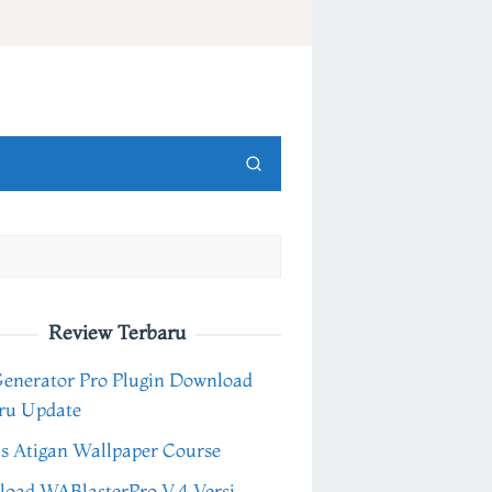
Review Terbaru
Generator Pro Plugin Download
ru Update
s Atigan Wallpaper Course
oad WABlasterPro V.4 Versi