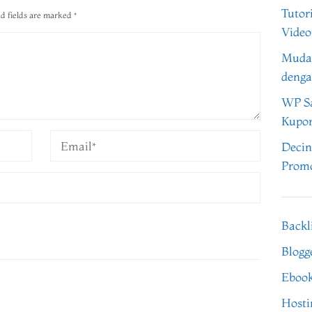
Tutor
d fields are marked
*
Video
Muda
denga
WP Sa
Kupo
Decin
Promo
Backl
Blogg
Eboo
Hosti