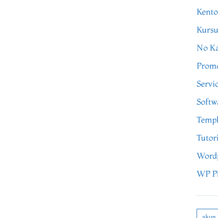
Kento
Kursu
No Ka
Prom
Servi
Softw
Templ
Tutor
Word
WP P
akun 