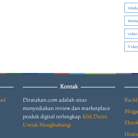
ratak
theme
video
Video
Kontak
oad
Diratakan.com adalah situs
Backl
menyediakan review dan marketplace
Blogg
produk digital terlengkap.
Klik Disini
Eboo
Untuk Menghubungi
i
Hosti