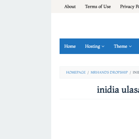
Skip
About
Terms of Use
Privacy P
to
content
Home
Hosting
Theme
HOMEPAGE
/
MRHANDS DROPSHIP
/
IN
inidia ula
By
fery
irawan
Posted
on
23/02/2021