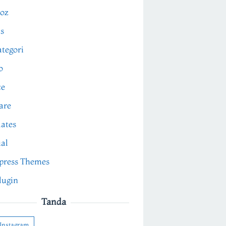
oz
s
tegori
o
ce
are
ates
ial
press Themes
lugin
Tanda
Instagram