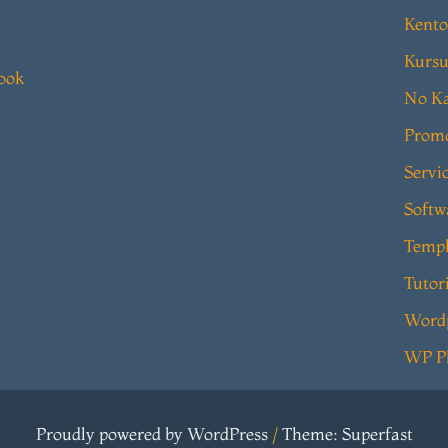
Kento
Kursu
book
No Ka
Prom
Servi
Softw
Templ
Tutor
Word
WP P
Proudly powered by WordPress
/
Theme: Superfast