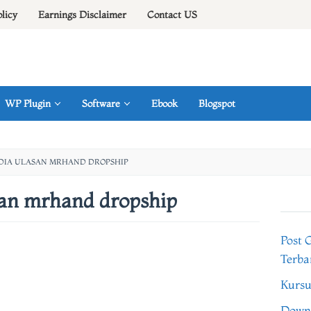
olicy
Earnings Disclaimer
Contact US
WP Plugin
Software
Ebook
Blogspot
IDIA ULASAN MRHAND DROPSHIP
san mrhand dropship
Post 
Terba
Kursu
Downl