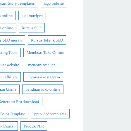
gram Story Templates
jago website
n online
jual muvipro
s online
kursus SEO
us SEO murah
Kursus Teknik SEO
ting Tools
Membuat Toko Online
at website
mencari reseller
i affiliate
Optimasi instagram
an bisnis
panduan toko online
Generator Pro download
Point Template
ppt video templates
k Digital
Produk PLR