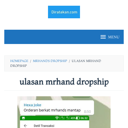
Skip
to
content
MENU
HOMEPAGE
/
MRHANDS DROPSHIP
/
ULASAN MRHAND
DROPSHIP
ulasan mrhand dropship
By
fery
irawan
Posted
on
23/02/2021