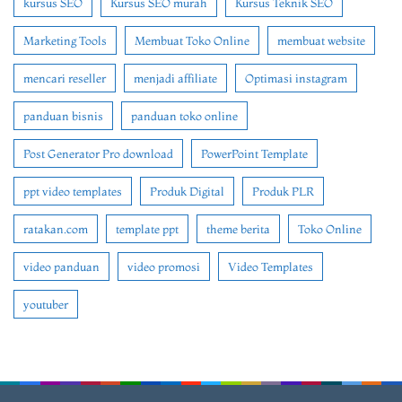
kursus SEO
Kursus SEO murah
Kursus Teknik SEO
Marketing Tools
Membuat Toko Online
membuat website
mencari reseller
menjadi affiliate
Optimasi instagram
panduan bisnis
panduan toko online
Post Generator Pro download
PowerPoint Template
ppt video templates
Produk Digital
Produk PLR
ratakan.com
template ppt
theme berita
Toko Online
video panduan
video promosi
Video Templates
youtuber