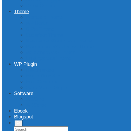
Cloud Hosting
Theme
Wpmedia Theme
WP Berita
DlPro Theme
Superfast Theme
Newkarma WordPress Theme
Bloggingpro WordPress Theme
Majalahpro WP Theme
Landingpress Theme
WP Plugin
Rekomendasi
Plugin Dropship
Post Generator
Form Maker Plugin
Software
WBSpro
WBSchat
Ebook
Blogspot