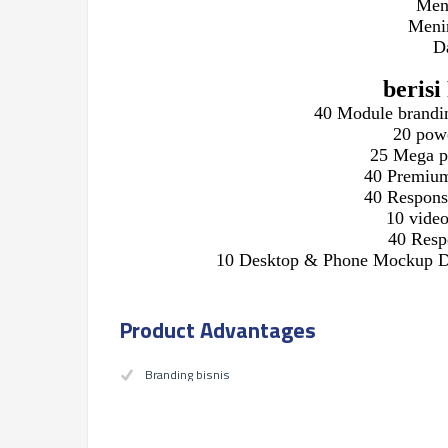
Mena
Meni
D
beri
40 Module brandi
20 pow
25 Mega p
40 Premium
40 Responsi
10 vide
40 Resp
10 Desktop & Phone Mockup D
Product Advantages
Branding bisnis