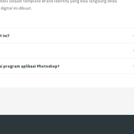
000+ Desain template Brand Identity yang bisa langsung Anda
gital ini dibuat.
 ini?
i program aplikasi Photoshop?