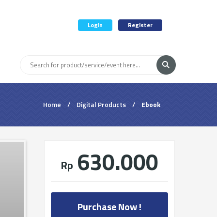
Login
Register
Home
/
Digital Products
/
Ebook
630.000
Rp
Purchase Now !