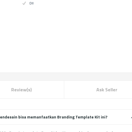
Dll
Review(s)
Ask Seller
endesain bisa memanfaatkan Branding Template Kit ini?