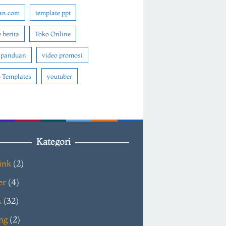
an.com
template ppt
 berita
Toko Online
 panduan
video promosi
 Templates
youtuber
Kategori
ink
(2)
er
(4)
k
(32)
ng
(2)