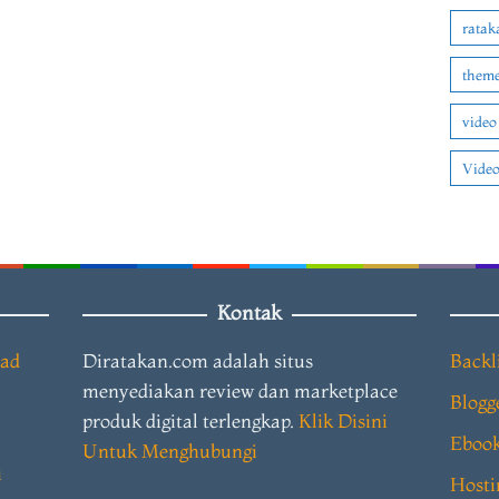
ratak
theme
video
Video
Kontak
oad
Diratakan.com adalah situs
Backl
menyediakan review dan marketplace
Blogg
produk digital terlengkap.
Klik Disini
Eboo
Untuk Menghubungi
i
Hosti