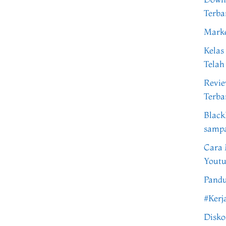
Terba
Marke
Kelas
Telah
Revi
Terba
Black
samp
Cara 
Youtu
Pandu
#Kerj
Disko