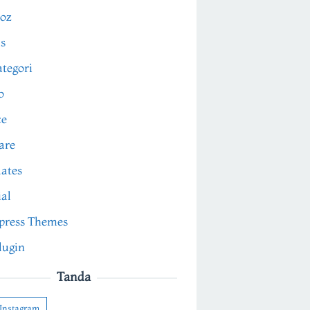
oz
s
tegori
o
ce
are
ates
ial
press Themes
lugin
Tanda
Instagram