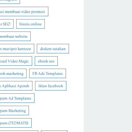
asi membuat video promosi
ar SEO
bisnis online
membuat website
n muvipro kentooz
diskon ratakan
oad Video Magic
ebook seo
ook marketing
FB Ads Templates
 Aplikasi Apotek
iklan facebook
gram Ad Templates
gram Marketing
agram OTOMATIS