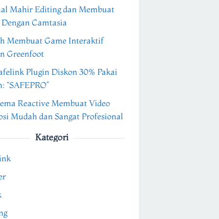
ial Mahir Editing dan Membuat
 Dengan Camtasia
h Membuat Game Interaktif
n Greenfoot
felink Plugin Diskon 30% Pakai
n: “SAFEPRO”
ema Reactive Membuat Video
si Mudah dan Sangat Profesional
Kategori
ink
er
k
ng