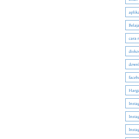
aplik
Belaj
cara 
disko
downl
faceb
Harga
Insta
Insta
Inst