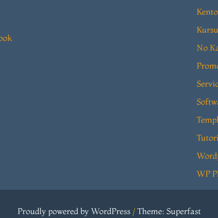
Kento
Kursu
book
No Ka
Prom
Servi
Softw
Templ
Tutor
Word
WP P
Proudly powered by WordPress
/
Theme: Superfast