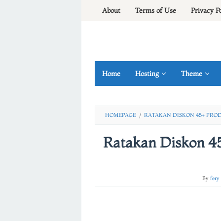
Skip
About
Terms of Use
Privacy P
to
content
Home
Hosting
Theme
HOMEPAGE
/
RATAKAN DISKON 45+ PRODU
Ratakan Diskon 45
By
fery