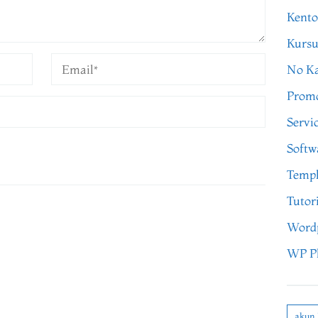
Kento
Kursu
No Ka
Prom
Servi
Softw
Templ
Tutor
Word
WP P
akun 