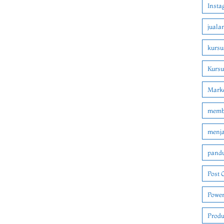
Insta
juala
kursu
Kurs
Marke
membu
menjad
pandu
Post 
Power
Produ