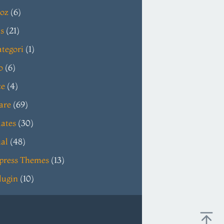
oz
(6)
s
(21)
tegori
(1)
o
(6)
ce
(4)
are
(69)
ates
(30)
ial
(48)
press Themes
(13)
lugin
(10)