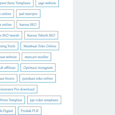
gram Story Templates
jago website
n online
jual muvipro
s online
kursus SEO
us SEO murah
Kursus Teknik SEO
ting Tools
Membuat Toko Online
at website
mencari reseller
i affiliate
Optimasi instagram
an bisnis
panduan toko online
Generator Pro download
Point Template
ppt video templates
k Digital
Produk PLR