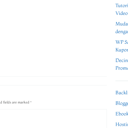
Tutor
Video
Muda
denga
WP Sa
Kupo
Decin
Promo
Backl
d fields are marked
*
Blogg
Eboo
Hosti