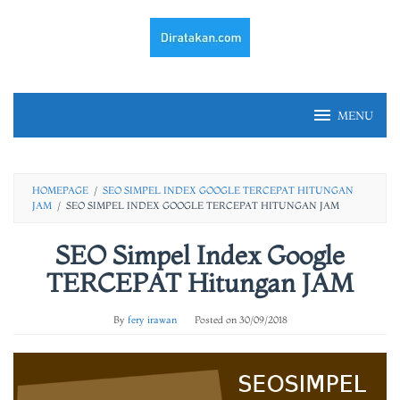
Skip
to
content
MENU
HOMEPAGE
/
SEO SIMPEL INDEX GOOGLE TERCEPAT HITUNGAN
JAM
/
SEO SIMPEL INDEX GOOGLE TERCEPAT HITUNGAN JAM
SEO Simpel Index Google
TERCEPAT Hitungan JAM
By
fery irawan
Posted on
30/09/2018