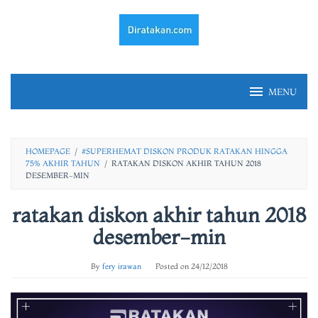
Skip
to
content
MENU
HOMEPAGE
/
#SUPERHEMAT DISKON PRODUK RATAKAN HINGGA
75% AKHIR TAHUN
/
RATAKAN DISKON AKHIR TAHUN 2018
DESEMBER-MIN
ratakan diskon akhir tahun 2018
desember-min
By
fery irawan
Posted on
24/12/2018