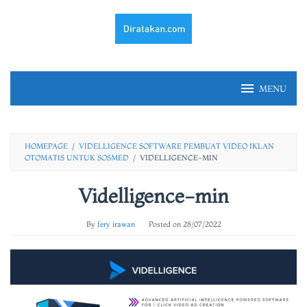
Skip
to
content
MENU
HOMEPAGE
/
VIDELLIGENCE SOFTWARE PEMBUAT VIDEO IKLAN
OTOMATIS UNTUK SOSMED
/
VIDELLIGENCE-MIN
Videlligence-min
By
fery irawan
Posted on
28/07/2022