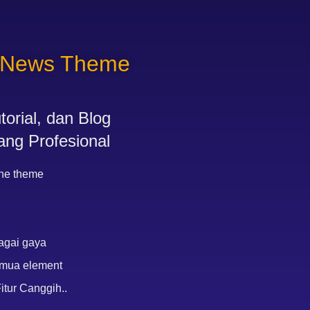
o News Theme
orial, dan Blog
ng Profesional
ine theme
n
agai gaya
semua element
itur Canggih..