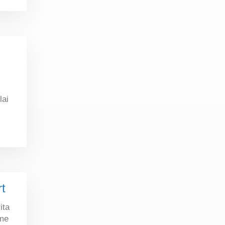
lai
rt
ita
eme