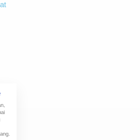
at
e
an,
pai
g
yang.