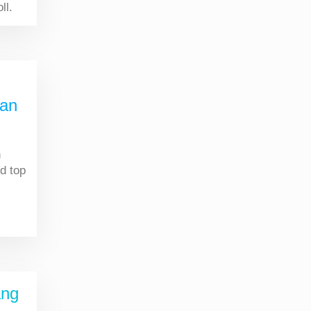
ll.
dan
n
ed top
ang