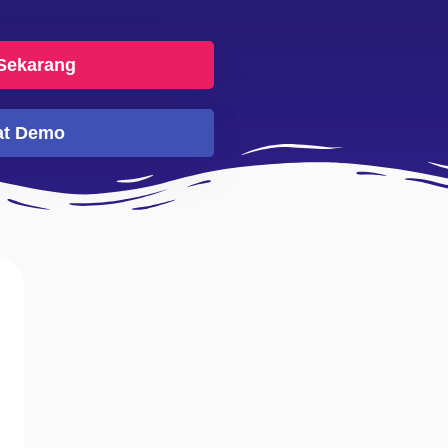
 Sekarang
at Demo