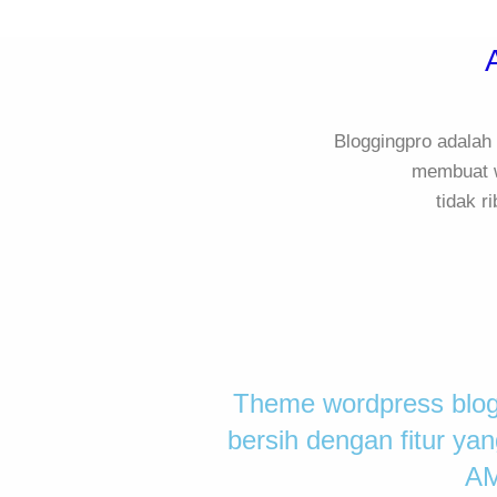
Bloggingpro adala
membuat w
tidak r
Theme wordpress blogg
bersih dengan fitur ya
AM