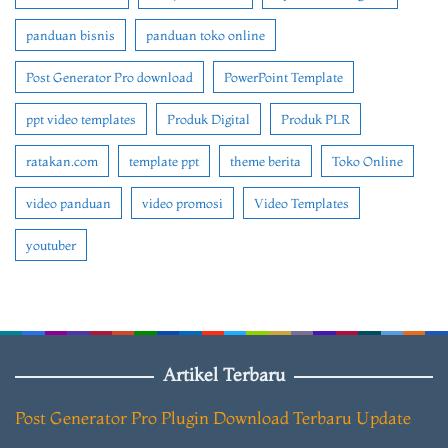
panduan bisnis
panduan toko online
Post Generator Pro download
PowerPoint Template
ppt video templates
Produk Digital
Produk PLR
ratakan.com
template ppt
theme berita
Toko Online
video panduan
video promosi
Video Templates
youtuber
Artikel Terbaru
Post Generator Pro Plugin Download Terbaru Update