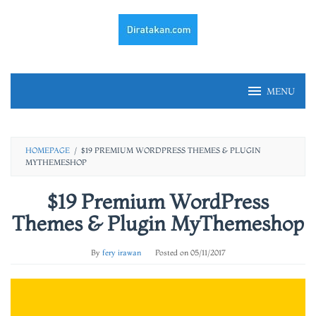
Skip
to
content
MENU
HOMEPAGE
/
$19 PREMIUM WORDPRESS THEMES & PLUGIN
MYTHEMESHOP
$19 Premium WordPress
Themes & Plugin MyThemeshop
By
fery irawan
Posted on
05/11/2017