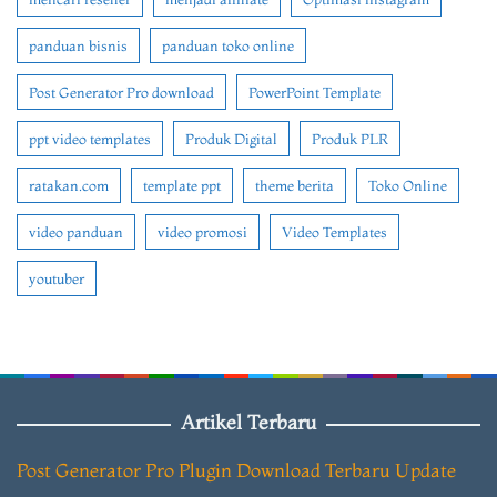
panduan bisnis
panduan toko online
Post Generator Pro download
PowerPoint Template
ppt video templates
Produk Digital
Produk PLR
ratakan.com
template ppt
theme berita
Toko Online
video panduan
video promosi
Video Templates
youtuber
Artikel Terbaru
Post Generator Pro Plugin Download Terbaru Update