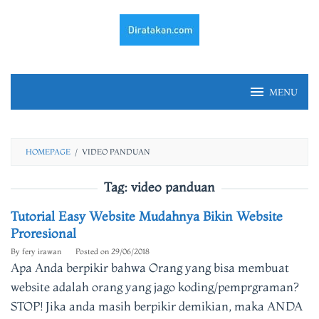
Skip
to
content
MENU
HOMEPAGE
/
VIDEO PANDUAN
Tag:
video panduan
Tutorial Easy Website Mudahnya Bikin Website
Proresional
By
fery irawan
Posted on
29/06/2018
Apa Anda berpikir bahwa Orang yang bisa membuat
website adalah orang yang jago koding/pemprgraman?
STOP! Jika anda masih berpikir demikian, maka ANDA