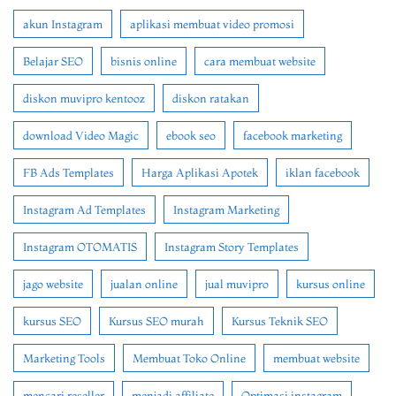
akun Instagram
aplikasi membuat video promosi
Belajar SEO
bisnis online
cara membuat website
diskon muvipro kentooz
diskon ratakan
download Video Magic
ebook seo
facebook marketing
FB Ads Templates
Harga Aplikasi Apotek
iklan facebook
Instagram Ad Templates
Instagram Marketing
Instagram OTOMATIS
Instagram Story Templates
jago website
jualan online
jual muvipro
kursus online
kursus SEO
Kursus SEO murah
Kursus Teknik SEO
Marketing Tools
Membuat Toko Online
membuat website
mencari reseller
menjadi affiliate
Optimasi instagram