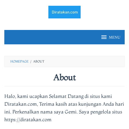
Skip
to
content
MENU
HOMEPAGE
/
ABOUT
About
By
fery
Halo, kami ucapkan Selamat Datang di situs kami
irawan
Posted
on
Diratakan.com, Terima kasih atas kunjungan Anda hari
31/03/2021
ini. Perkenalkan nama saya Gemi. Saya pengelola situs
https://diratakan.com