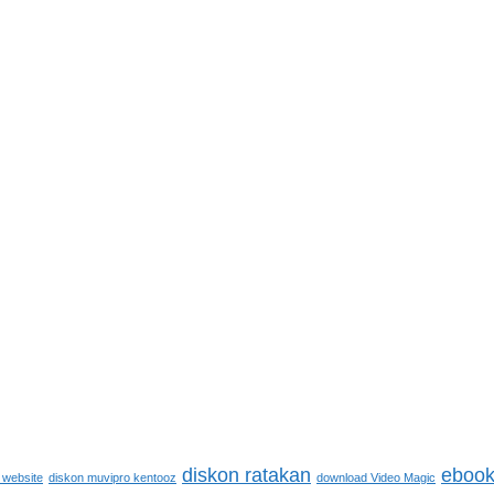
diskon ratakan
ebook
 website
diskon muvipro kentooz
download Video Magic