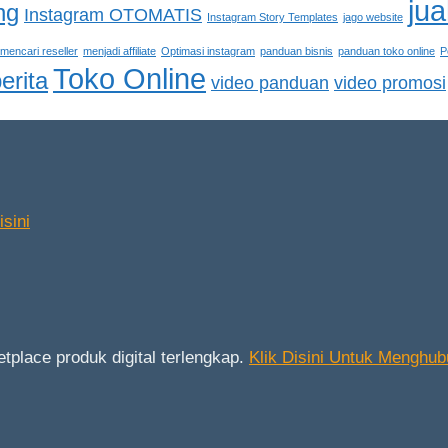
jua
ng
Instagram OTOMATIS
Instagram Story Templates
jago website
mencari reseller
menjadi affiliate
Optimasi instagram
panduan bisnis
panduan toko online
P
Toko Online
erita
video panduan
video promosi
sini
place produk digital terlengkap.
Klik Disini Untuk Menghub