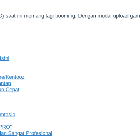
IG) saat ini memang lagi booming, Dengan modal upload gam
sini
me/Kentooz
antap
an Cepat
amtasia
EPRO”
an Sangat Profesional