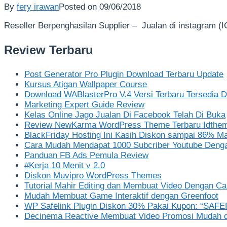
By
fery irawan
Posted on
09/06/2018
Reseller Berpenghasilan Supplier – Jualan di instagram (
Review Terbaru
Post Generator Pro Plugin Download Terbaru Update
Kursus Atigan Wallpaper Course
Download WABlasterPro V.4 Versi Terbaru Tersedia Di
Marketing Expert Guide Review
Kelas Online Jago Jualan Di Facebook Telah Di Buka
Review NewKarma WordPress Theme Terbaru Idthe
BlackFriday Hosting Ini Kasih Diskon sampai 86% M
Cara Mudah Mendapat 1000 Subcriber Youtube Deng
Panduan FB Ads Pemula Review
#Kerja 10 Menit v 2.0
Diskon Muvipro WordPress Themes
Tutorial Mahir Editing dan Membuat Video Dengan C
Mudah Membuat Game Interaktif dengan Greenfoot
WP Safelink Plugin Diskon 30% Pakai Kupon: “SAF
Decinema Reactive Membuat Video Promosi Mudah d