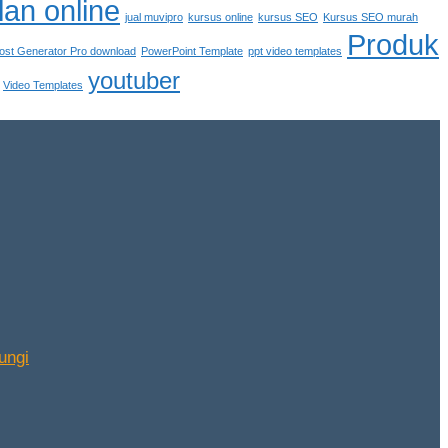
lan online
jual muvipro
kursus online
kursus SEO
Kursus SEO murah
Produk
ost Generator Pro download
PowerPoint Template
ppt video templates
youtuber
Video Templates
ungi