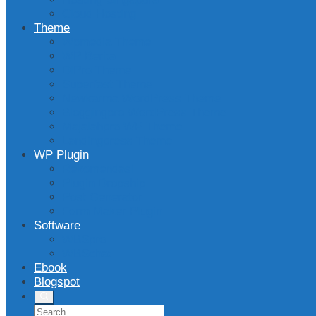
Cloud Hosting
Theme
Wpmedia Theme
WP Berita
DlPro Theme
Superfast Theme
Newkarma WordPress Theme
Bloggingpro WordPress Theme
Majalahpro WP Theme
Landingpress Theme
WP Plugin
Rekomendasi
Plugin Dropship
Post Generator
Form Maker Plugin
Software
WBSpro
WBSchat
Ebook
Blogspot