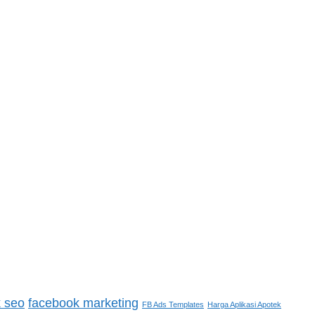
 seo
facebook marketing
FB Ads Templates
Harga Aplikasi Apotek