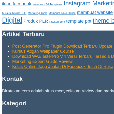
Instagram Marketi
iklan facebook
Instagram Ad Templates
membuat website
Kursus Teknik SEO
Marketing Tools
Membuat Toko Online
Digital
theme b
Produk PLR
template ppt
ratakan.com
Artikel Terbaru
Post Generator Pro Plugin Download Terbaru Update
Kursus Atigan Wallpaper Course
Download WABlasterPro V.4 Versi Terbaru Tersedia Di
Marketing Expert Guide Review
Kelas Online Jago Jualan Di Facebook Telah Di Buka
Kontak
Diratakan.com adalah situs menyediakan review dan market
Kategori