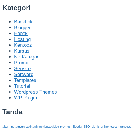
Kategori
Backlink
Blogger
Ebook
Hosting
Kentooz
Kursus
No Kategori
Promo
Service
Software
Templates
Tutorial
Wordpress Themes
WP Plugin
Tanda
akun Instagram
aplikasi membuat video promosi
Belajar SEO
bisnis online
cara membuat