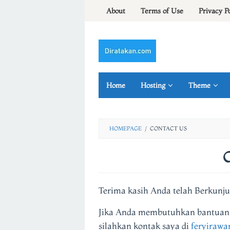
Skip
About
Terms of Use
Privacy P
to
content
Home
Hosting
Theme
HOMEPAGE
/
CONTACT US
By
fery
Terima kasih Anda telah Berkunju
irawan
Posted
on
26/04/2017
Jika Anda membutuhkan bantuan at
silahkan kontak saya di
feryiraw