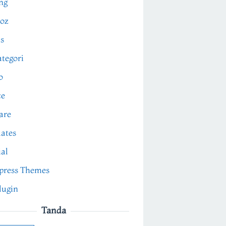
ng
oz
s
tegori
o
ce
are
ates
ial
press Themes
lugin
Tanda