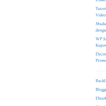
Tutor
Video
Muda
denga
WP Sa
Kupo
Decin
Promo
Backl
Blogg
Eboo