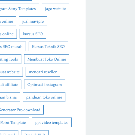
gram Story Templates
jago website
n online
jual muvipro
s online
kursus SEO
us SEO murah
Kursus Teknik SEO
ting Tools
Membuat Toko Online
at website
mencari reseller
i affiliate
Optimasi instagram
an bisnis
panduan toko online
Generator Pro download
Point Template
ppt video templates