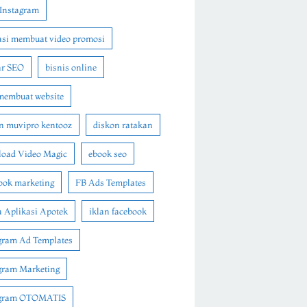
Instagram
asi membuat video promosi
ar SEO
bisnis online
membuat website
n muvipro kentooz
diskon ratakan
oad Video Magic
ebook seo
ook marketing
FB Ads Templates
 Aplikasi Apotek
iklan facebook
gram Ad Templates
gram Marketing
agram OTOMATIS