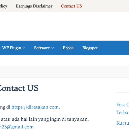
olicy
Earnings Disclaimer
Contact US
WP Plugin
Software
Ebook
Blogspot
Contact US
Post 
ng di
https://diratakan.com
.
Terba
au ada hal lain yang ingin di tanyakan,
Kursu
an23@gmail.com