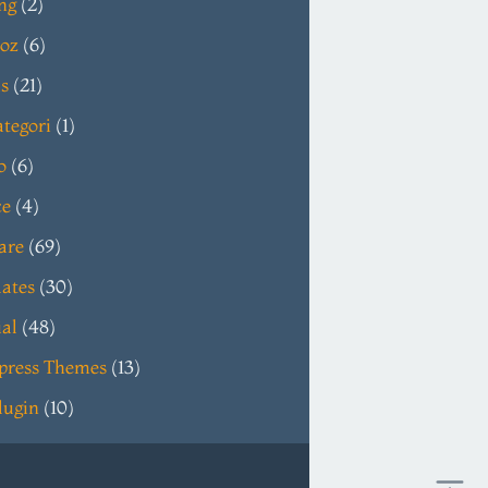
ng
(2)
oz
(6)
s
(21)
tegori
(1)
o
(6)
ce
(4)
are
(69)
ates
(30)
ial
(48)
press Themes
(13)
lugin
(10)