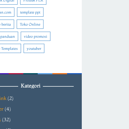
k Digital
Produk PLR
an.com
template ppt
 berita
Toko Online
 panduan
video promosi
 Templates
youtuber
Kategori
ink
(2)
er
(4)
k
(32)