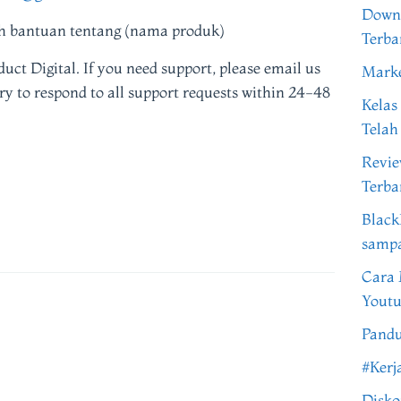
Downl
h bantuan tentang (nama produk)
Terba
uct Digital. If you need support, please email us
Marke
 to respond to all support requests within 24-48
Kelas
Telah
Revi
Terba
Black
samp
Cara 
Youtu
Pandu
#Kerj
Disko