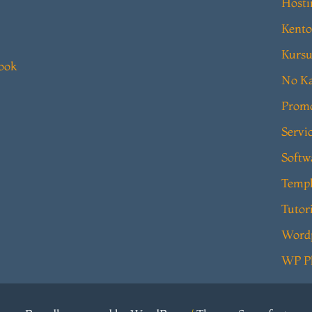
Hosti
Kento
Kursu
book
No Ka
Prom
Servi
Softw
Templ
Tutor
Word
WP P