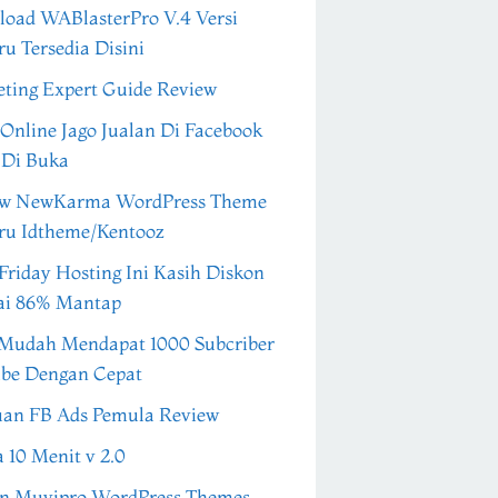
oad WABlasterPro V.4 Versi
ru Tersedia Disini
ting Expert Guide Review
 Online Jago Jualan Di Facebook
 Di Buka
ew NewKarma WordPress Theme
ru Idtheme/Kentooz
Friday Hosting Ini Kasih Diskon
ai 86% Mantap
Mudah Mendapat 1000 Subcriber
be Dengan Cepat
an FB Ads Pemula Review
a 10 Menit v 2.0
n Muvipro WordPress Themes