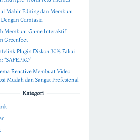
ial Mahir Editing dan Membuat
 Dengan Camtasia
h Membuat Game Interaktif
n Greenfoot
felink Plugin Diskon 30% Pakai
n: “SAFEPRO”
ema Reactive Membuat Video
si Mudah dan Sangat Profesional
Kategori
ink
er
k