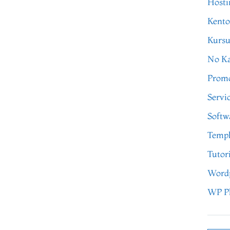
Hosti
Kento
Kursu
No Ka
Prom
Servi
Softw
Templ
Tutor
Word
WP P