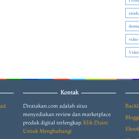
Produ
ratak
theme
video
Video
Kontak
oad
Diratakan.com adalah situs
Backl
menyediakan review dan marketplace
Blogg
produk digital terlengkap.
Klik Disini
Eboo
Untuk Menghubungi
i