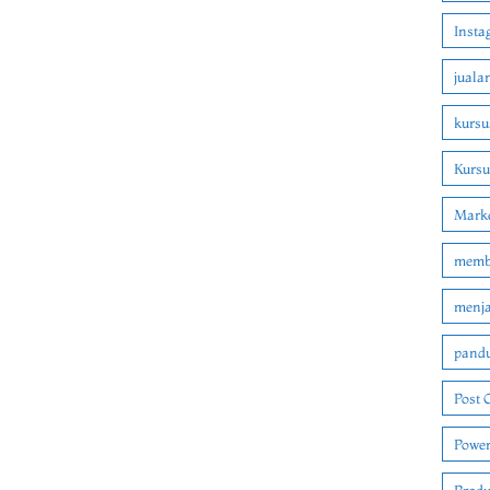
Insta
juala
kursu
Kurs
Marke
membu
menjad
pandu
Post 
Power