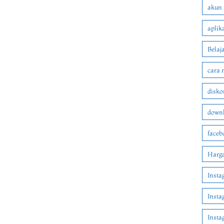
akun 
aplik
Belaj
cara 
disko
downl
faceb
Harga
Insta
Insta
Inst