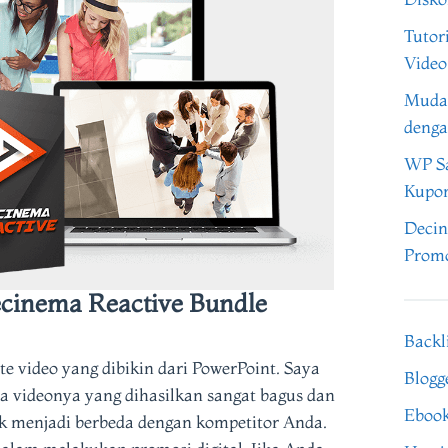
Tutor
Video
Muda
denga
WP Sa
Kupo
Decin
Promo
inema Reactive Bundle
Backl
e video yang dibikin dari PowerPoint. Saya
Blogg
 videonya yang dihasilkan sangat bagus dan
Eboo
k menjadi berbeda dengan kompetitor Anda.