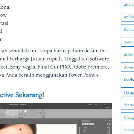
akun 
ional
how
aplik
tasi
Belaj
d
r
cara 
nah semudah ini. Tanpa harus paham desain ini
disko
ahal berharga Jutaan rupiah. Tinggalkan software
ffect, Sony Vegas, Final Cut PRO, Adobe Premiere,
downl
tnya Anda beralih menggunakan Power Point +
faceb
Harga
tive Sekarang!
Insta
Insta
Inst