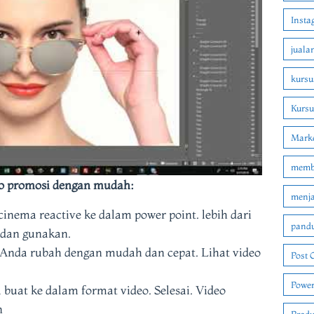
Insta
juala
kursu
Kurs
Marke
membu
o promosi dengan mudah:
menjad
cinema reactive ke dalam power point. lebih dari
pandu
h dan gunakan.
n Anda rubah dengan mudah dan cepat. Lihat video
Post 
Power
 buat ke dalam format video. Selesai. Video
n