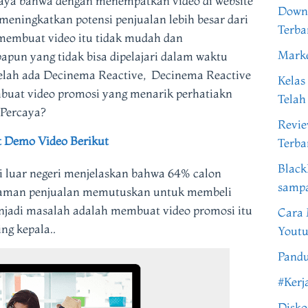
caya bahwa dengan menempatkan video di website
Downl
meningkatkan potensi penjualan lebih besar dari
Terba
embuat video itu tidak mudah dan
Marke
apun yang tidak bisa dipelajari dalam waktu
 telah ada Decinema Reactive, Decinema Reactive
Kelas
at video promosi yang menarik perhatiakn
Telah
 Percaya?
Revi
t Demo Video Berikut
Terba
Black
uar negeri menjelaskan bahwa 64% calon
samp
alaman penjualan memutuskan untuk membeli
njadi masalah adalah membuat video promosi itu
Cara 
ng kepala..
Youtu
Pandu
#Kerj
Disko