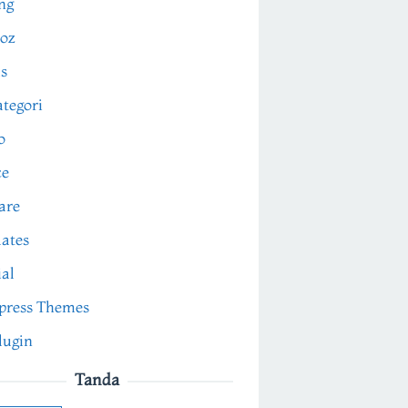
ng
oz
s
tegori
o
ce
are
ates
ial
press Themes
lugin
Tanda