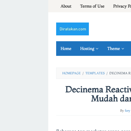
Skip
About
Terms of Use
Privacy P
to
content
Home
Hosting
Theme
HOMEPAGE
/
TEMPLATES
/
DECINEMA R
Decinema Reacti
Mudah dan
By
fery