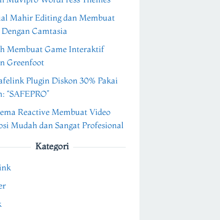
ial Mahir Editing dan Membuat
 Dengan Camtasia
h Membuat Game Interaktif
n Greenfoot
felink Plugin Diskon 30% Pakai
n: “SAFEPRO”
ema Reactive Membuat Video
si Mudah dan Sangat Profesional
Kategori
ink
er
k