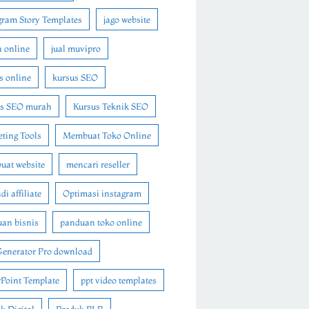
gram Story Templates
jago website
n online
jual muvipro
s online
kursus SEO
us SEO murah
Kursus Teknik SEO
ting Tools
Membuat Toko Online
at website
mencari reseller
i affiliate
Optimasi instagram
an bisnis
panduan toko online
Generator Pro download
Point Template
ppt video templates