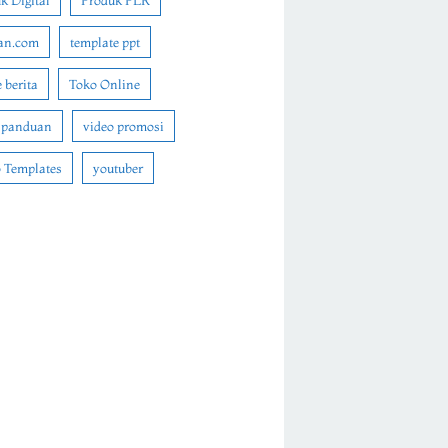
k Digital
Produk PLR
an.com
template ppt
 berita
Toko Online
 panduan
video promosi
 Templates
youtuber