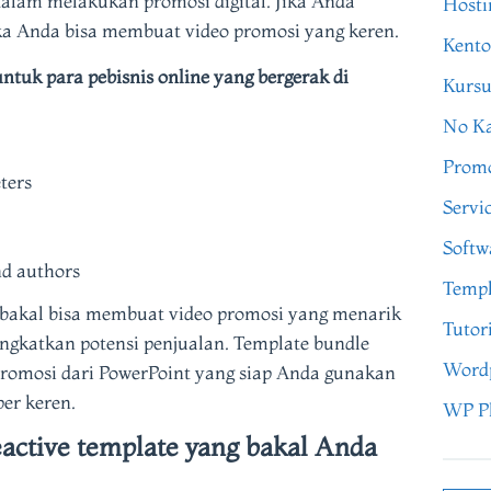
dalam melakukan promosi digital. Jika Anda
Hosti
a Anda bisa membuat video promosi yang keren.
Kento
tuk para pebisnis online yang bergerak di
Kursu
No Ka
Prom
ters
Servi
Softw
nd authors
Templ
bakal bisa membuat video promosi yang menarik
Tutor
ngkatkan potensi penjualan. Template bundle
Word
promosi dari PowerPoint yang siap Anda gunakan
er keren.
WP P
active template yang bakal Anda