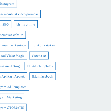
Instagram
asi membuat video promosi
ar SEO
bisnis online
membuat website
n muvipro kentooz
diskon ratakan
oad Video Magic
ebook seo
ook marketing
FB Ads Templates
 Aplikasi Apotek
iklan facebook
gram Ad Templates
gram Marketing
agram OTOMATIS