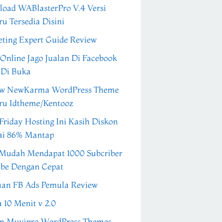
oad WABlasterPro V.4 Versi
ru Tersedia Disini
ting Expert Guide Review
 Online Jago Jualan Di Facebook
 Di Buka
ew NewKarma WordPress Theme
ru Idtheme/Kentooz
Friday Hosting Ini Kasih Diskon
ai 86% Mantap
Mudah Mendapat 1000 Subcriber
be Dengan Cepat
an FB Ads Pemula Review
a 10 Menit v 2.0
n Muvipro WordPress Themes