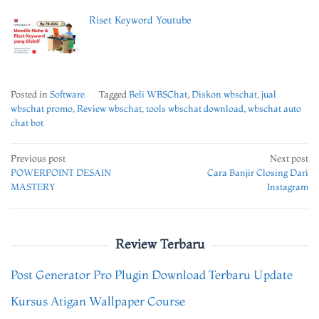
Riset Keyword Youtube
Posted in
Software
Tagged
Beli WBSChat
,
Diskon wbschat
,
jual
wbschat promo
,
Review wbschat
,
tools wbschat download
,
wbschat auto
chat bot
Post
Previous post
Next post
POWERPOINT DESAIN
Cara Banjir Closing Dari
navigation
MASTERY
Instagram
Review Terbaru
Post Generator Pro Plugin Download Terbaru Update
Kursus Atigan Wallpaper Course