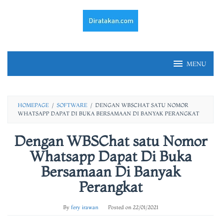
Skip
to
content
MENU
HOMEPAGE
/
SOFTWARE
/
DENGAN WBSCHAT SATU NOMOR
WHATSAPP DAPAT DI BUKA BERSAMAAN DI BANYAK PERANGKAT
Dengan WBSChat satu Nomor
Whatsapp Dapat Di Buka
Bersamaan Di Banyak
Perangkat
By
fery irawan
Posted on
22/01/2021