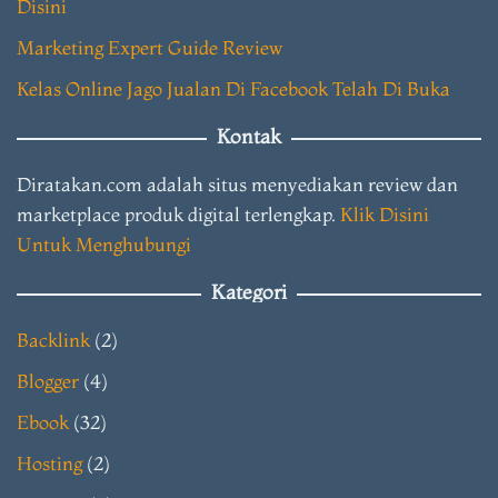
Disini
Marketing Expert Guide Review
Kelas Online Jago Jualan Di Facebook Telah Di Buka
Kontak
Diratakan.com adalah situs menyediakan review dan
marketplace produk digital terlengkap.
Klik Disini
Untuk Menghubungi
Kategori
Backlink
(2)
Blogger
(4)
Ebook
(32)
Hosting
(2)