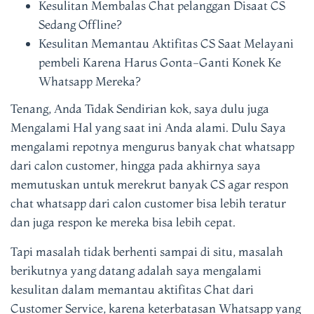
Kesulitan Membalas Chat pelanggan Disaat CS
Sedang Offline?
Kesulitan Memantau Aktifitas CS Saat Melayani
pembeli Karena Harus Gonta-Ganti Konek Ke
Whatsapp Mereka?
Tenang, Anda Tidak Sendirian kok, saya dulu juga
Mengalami Hal yang saat ini Anda alami. Dulu Saya
mengalami repotnya mengurus banyak chat whatsapp
dari calon customer, hingga pada akhirnya saya
memutuskan untuk merekrut banyak CS agar respon
chat whatsapp dari calon customer bisa lebih teratur
dan juga respon ke mereka bisa lebih cepat.
Tapi masalah tidak berhenti sampai di situ, masalah
berikutnya yang datang adalah saya mengalami
kesulitan dalam memantau aktifitas Chat dari
Customer Service, karena keterbatasan Whatsapp yang