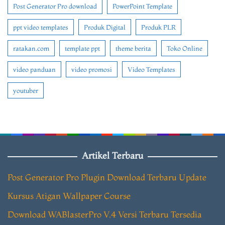
Post Generator Pro download
PowerPoint Template
ppt video templates
Produk Digital
Produk PLR
ratakan.com
template ppt
theme berita
Toko Online
video panduan
video promosi
Video Templates
youtuber
Artikel Terbaru
Post Generator Pro Plugin Download Terbaru Update
Kursus Atigan Wallpaper Course
Download WABlasterPro V.4 Versi Terbaru Tersedia