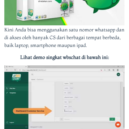
Kini Anda bisa menggunakan satu nomor whatsapp dan
di akses oleh banyak CS dari berbagai tempat berbeda,
baik laptop, smartphone maupun ipad.
Lihat demo singkat wbschat di bawah ini: