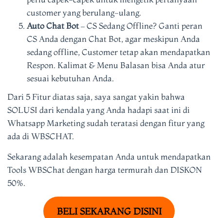
customer yang berulang-ulang.
Auto Chat Bot
– CS Sedang Offline? Ganti peran
CS Anda dengan Chat Bot, agar meskipun Anda
sedang offline, Customer tetap akan mendapatkan
Respon. Kalimat & Menu Balasan bisa Anda atur
sesuai kebutuhan Anda.
Dari 5 Fitur diatas saja, saya sangat yakin bahwa
SOLUSI dari kendala yang Anda hadapi saat ini di
Whatsapp Marketing sudah teratasi dengan fitur yang
ada di WBSCHAT.
Sekarang adalah kesempatan Anda untuk mendapatkan
Tools WBSChat dengan harga termurah dan DISKON
50%.
BELI SEKARANG DISINI