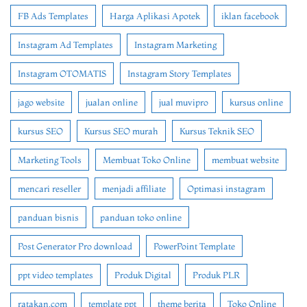
FB Ads Templates
Harga Aplikasi Apotek
iklan facebook
Instagram Ad Templates
Instagram Marketing
Instagram OTOMATIS
Instagram Story Templates
jago website
jualan online
jual muvipro
kursus online
kursus SEO
Kursus SEO murah
Kursus Teknik SEO
Marketing Tools
Membuat Toko Online
membuat website
mencari reseller
menjadi affiliate
Optimasi instagram
panduan bisnis
panduan toko online
Post Generator Pro download
PowerPoint Template
ppt video templates
Produk Digital
Produk PLR
ratakan.com
template ppt
theme berita
Toko Online