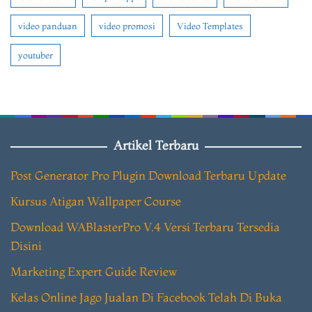
video panduan
video promosi
Video Templates
youtuber
Artikel Terbaru
Post Generator Pro Plugin Download Terbaru Update
Kursus Atigan Wallpaper Course
Download WABlasterPro V.4 Versi Terbaru Tersedia
Disini
Marketing Expert Guide Review
Kelas Online Jago Jualan Di Facebook Telah Di Buka