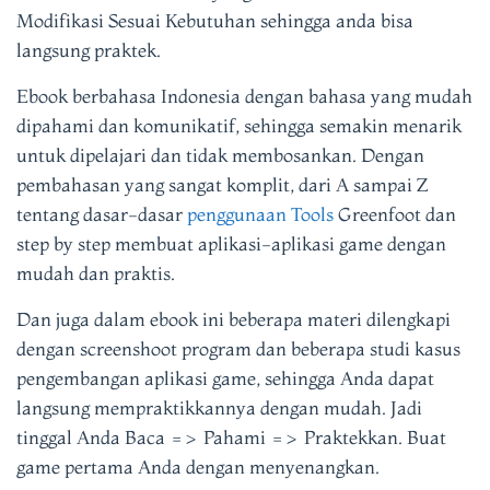
Modifikasi Sesuai Kebutuhan sehingga anda bisa
langsung praktek.
Ebook berbahasa Indonesia dengan bahasa yang mudah
dipahami dan komunikatif, sehingga semakin menarik
untuk dipelajari dan tidak membosankan.
Dengan
pembahasan yang sangat komplit, dari A sampai Z
tentang dasar-dasar
penggunaan Tools
Greenfoot dan
step by step membuat aplikasi-aplikasi game dengan
mudah dan praktis.
Dan juga dalam ebook ini beberapa materi dilengkapi
dengan screenshoot program dan beberapa studi kasus
pengembangan aplikasi game, sehingga Anda dapat
langsung mempraktikkannya dengan mudah. Jadi
tinggal Anda Baca => Pahami => Praktekkan. Buat
game pertama Anda dengan menyenangkan.