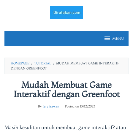
Skip
to
content
MENU
HOMEPAGE
/
TUTORIAL
/
MUDAH MEMBUAT GAME INTERAKTIF
DENGAN GREENFOOT
Mudah Membuat Game
Interaktif dengan Greenfoot
By
fery irawan
Posted on
13/12/2023
Masih kesulitan untuk membuat game interaktif? atau