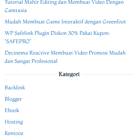
Tutorial Mahir Editing dan Membuat Video Dengan
Camtasia
Mudah Membuat Game Interaktif dengan Greenfoot
WP Safelink Plugin Diskon 30% Pakai Kupon:
“SAFEPRO”
Decinema Reactive Membuat Video Promosi Mudah
dan Sangat Profesional
Kategori
Backlink
Blogger
Ebook
Hosting
Kentooz