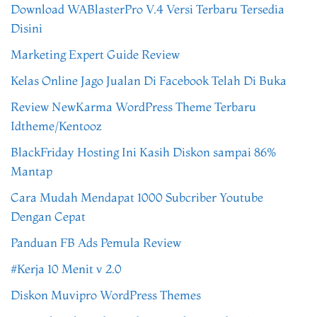
Download WABlasterPro V.4 Versi Terbaru Tersedia
Disini
Marketing Expert Guide Review
Kelas Online Jago Jualan Di Facebook Telah Di Buka
Review NewKarma WordPress Theme Terbaru
Idtheme/Kentooz
BlackFriday Hosting Ini Kasih Diskon sampai 86%
Mantap
Cara Mudah Mendapat 1000 Subcriber Youtube
Dengan Cepat
Panduan FB Ads Pemula Review
#Kerja 10 Menit v 2.0
Diskon Muvipro WordPress Themes