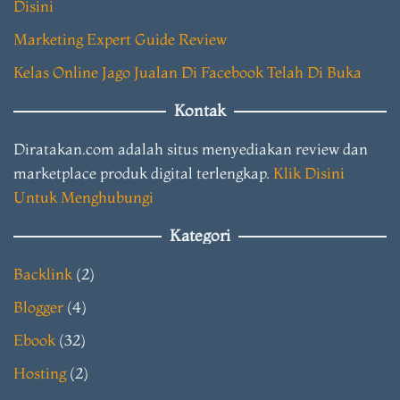
Disini
Marketing Expert Guide Review
Kelas Online Jago Jualan Di Facebook Telah Di Buka
Kontak
Diratakan.com adalah situs menyediakan review dan
marketplace produk digital terlengkap.
Klik Disini
Untuk Menghubungi
Kategori
Backlink
(2)
Blogger
(4)
Ebook
(32)
Hosting
(2)