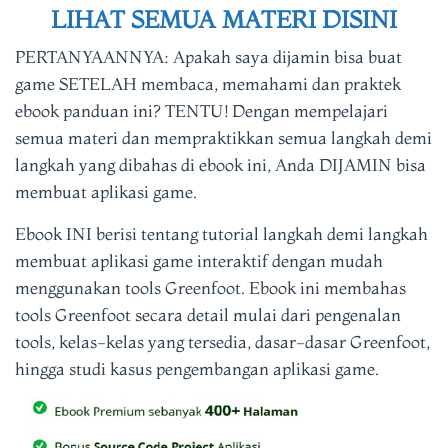
LIHAT SEMUA MATERI DISINI
PERTANYAANNYA: Apakah saya dijamin bisa buat
game SETELAH membaca, memahami dan praktek
ebook panduan ini? TENTU! Dengan mempelajari
semua materi dan mempraktikkan semua langkah demi
langkah yang dibahas di ebook ini, Anda DIJAMIN bisa
membuat aplikasi game.
Ebook INI berisi tentang tutorial langkah demi langkah
membuat aplikasi game interaktif dengan mudah
menggunakan tools Greenfoot. Ebook ini membahas
tools Greenfoot secara detail mulai dari pengenalan
tools, kelas-kelas yang tersedia, dasar-dasar Greenfoot,
hingga studi kasus pengembangan aplikasi game.