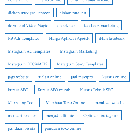
diskon muvipro kentooz
diskon ratakan
download Video Magic
ebook seo
facebook marketing
FB Ads Templates
Harga Aplikasi Apotek
iklan facebook
Instagram Ad Templates
Instagram Marketing
Instagram OTOMATIS
Instagram Story Templates
jago website
jualan online
jual muvipro
kursus online
kursus SEO
Kursus SEO murah
Kursus Teknik SEO
Marketing Tools
Membuat Toko Online
membuat website
mencari reseller
menjadi affiliate
Optimasi instagram
panduan bisnis
panduan toko online