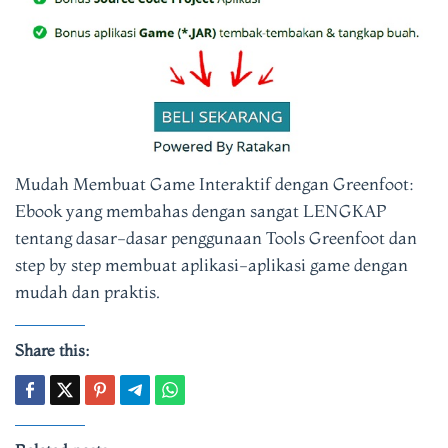
Mudah Membuat Game Interaktif dengan Greenfoot:
Ebook yang membahas dengan sangat LENGKAP
tentang dasar-dasar penggunaan Tools Greenfoot dan
step by step membuat aplikasi-aplikasi game dengan
mudah dan praktis.
Share this: