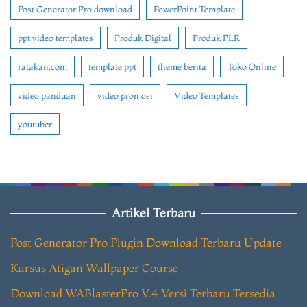
Post Generator Pro download
PowerPoint Template
ppt video templates
Produk Digital
Produk PLR
ratakan.com
template ppt
theme berita
Toko Online
video panduan
video promosi
Video Templates
youtuber
Artikel Terbaru
Post Generator Pro Plugin Download Terbaru Update
Kursus Atigan Wallpaper Course
Download WABlasterPro V.4 Versi Terbaru Tersedia