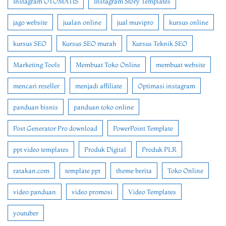
Instagram OTOMATIS
Instagram Story Templates
jago website
jualan online
jual muvipro
kursus online
kursus SEO
Kursus SEO murah
Kursus Teknik SEO
Marketing Tools
Membuat Toko Online
membuat website
mencari reseller
menjadi affiliate
Optimasi instagram
panduan bisnis
panduan toko online
Post Generator Pro download
PowerPoint Template
ppt video templates
Produk Digital
Produk PLR
ratakan.com
template ppt
theme berita
Toko Online
video panduan
video promosi
Video Templates
youtuber