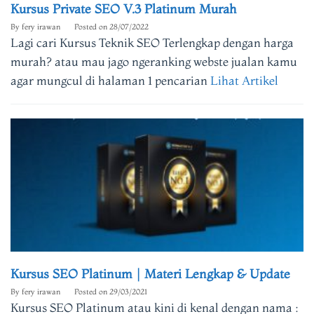
Kursus Private SEO V.3 Platinum Murah
By
fery irawan
Posted on
28/07/2022
Lagi cari Kursus Teknik SEO Terlengkap dengan harga
murah? atau mau jago ngeranking webste jualan kamu
agar mungcul di halaman 1 pencarian
Lihat Artikel
Kursus SEO Platinum | Materi Lengkap & Update
By
fery irawan
Posted on
29/03/2021
Kursus SEO Platinum atau kini di kenal dengan nama :