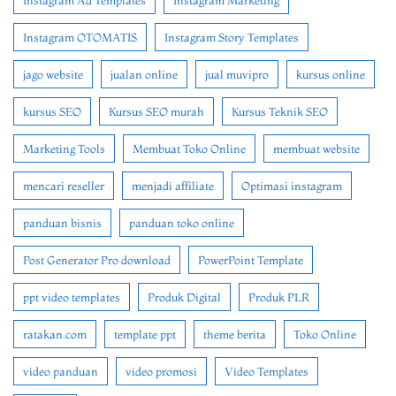
Instagram Ad Templates
Instagram Marketing
Instagram OTOMATIS
Instagram Story Templates
jago website
jualan online
jual muvipro
kursus online
kursus SEO
Kursus SEO murah
Kursus Teknik SEO
Marketing Tools
Membuat Toko Online
membuat website
mencari reseller
menjadi affiliate
Optimasi instagram
panduan bisnis
panduan toko online
Post Generator Pro download
PowerPoint Template
ppt video templates
Produk Digital
Produk PLR
ratakan.com
template ppt
theme berita
Toko Online
video panduan
video promosi
Video Templates