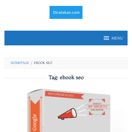
Skip
to
content
MENU
HOMEPAGE
/
EBOOK SEO
Tag:
ebook seo