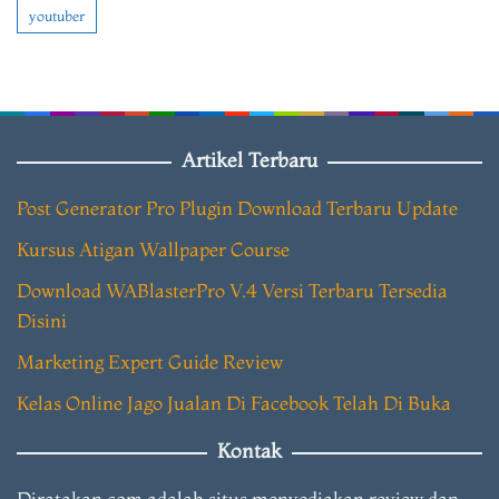
youtuber
Artikel Terbaru
Post Generator Pro Plugin Download Terbaru Update
Kursus Atigan Wallpaper Course
Download WABlasterPro V.4 Versi Terbaru Tersedia
Disini
Marketing Expert Guide Review
Kelas Online Jago Jualan Di Facebook Telah Di Buka
Kontak
Diratakan.com adalah situs menyediakan review dan