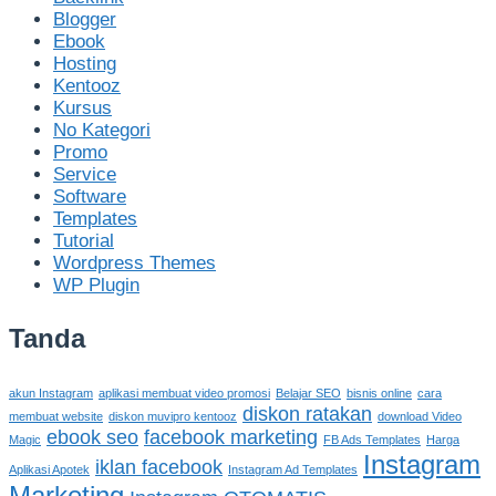
Blogger
Ebook
Hosting
Kentooz
Kursus
No Kategori
Promo
Service
Software
Templates
Tutorial
Wordpress Themes
WP Plugin
Tanda
akun Instagram
aplikasi membuat video promosi
Belajar SEO
bisnis online
cara
diskon ratakan
membuat website
diskon muvipro kentooz
download Video
ebook seo
facebook marketing
Magic
FB Ads Templates
Harga
Instagram
iklan facebook
Aplikasi Apotek
Instagram Ad Templates
Marketing