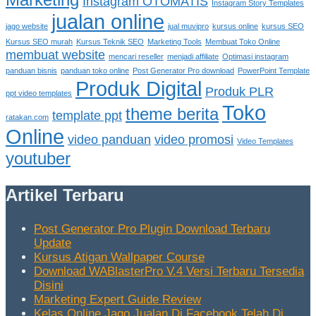
Instagram OTOMATIS
Instagram Story Templates
jualan online
jago website
jual muvipro
kursus online
kursus SEO
Kursus SEO murah
Kursus Teknik SEO
Marketing Tools
Membuat Toko Online
membuat website
mencari reseller
menjadi affiliate
Optimasi instagram
panduan bisnis
panduan toko online
Post Generator Pro download
PowerPoint Template
Produk Digital
Produk PLR
ppt video templates
Toko
theme berita
template ppt
ratakan.com
Online
video panduan
video promosi
Video Templates
youtuber
Artikel Terbaru
Post Generator Pro Plugin Download Terbaru
Update
Kursus Atigan Wallpaper Course
Download WABlasterPro V.4 Versi Terbaru Tersedia
Disini
Marketing Expert Guide Review
Kelas Online Jago Jualan Di Facebook Telah Di