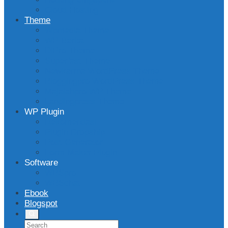
Cloud Hosting
Theme
Wpmedia Theme
WP Berita
DlPro Theme
Superfast Theme
Newkarma WordPress Theme
Bloggingpro WordPress Theme
Majalahpro WP Theme
Landingpress Theme
WP Plugin
Rekomendasi
Plugin Dropship
Post Generator
Form Maker Plugin
Software
WBSpro
WBSchat
Ebook
Blogspot