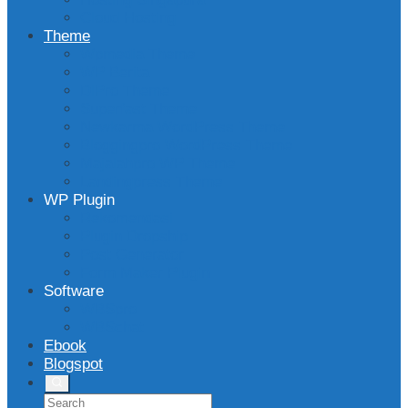
Cloud Hosting
Theme
Wpmedia Theme
WP Berita
DlPro Theme
Superfast Theme
Newkarma WordPress Theme
Bloggingpro WordPress Theme
Majalahpro WP Theme
Landingpress Theme
WP Plugin
Rekomendasi
Plugin Dropship
Post Generator
Form Maker Plugin
Software
WBSpro
WBSchat
Ebook
Blogspot