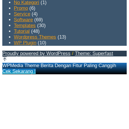
No Kategori
(1)
Promo
(6)
Service
(4)
Software
(69)
Templates
(30)
Tutorial
(48)
Wordpress Themes
(13)
WP Plugin
(10)
Proudly powered by WordPress
/
Theme: Superfast
WPMedia Theme Berita Dengan Fitur Paling Canggih
Cek Sekarang !