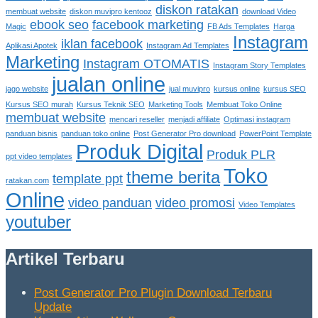
diskon ratakan
membuat website
diskon muvipro kentooz
download Video
ebook seo
facebook marketing
Magic
FB Ads Templates
Harga
Instagram
iklan facebook
Aplikasi Apotek
Instagram Ad Templates
Marketing
Instagram OTOMATIS
Instagram Story Templates
jualan online
jago website
jual muvipro
kursus online
kursus SEO
Kursus SEO murah
Kursus Teknik SEO
Marketing Tools
Membuat Toko Online
membuat website
mencari reseller
menjadi affiliate
Optimasi instagram
panduan bisnis
panduan toko online
Post Generator Pro download
PowerPoint Template
Produk Digital
Produk PLR
ppt video templates
Toko
theme berita
template ppt
ratakan.com
Online
video panduan
video promosi
Video Templates
youtuber
Artikel Terbaru
Post Generator Pro Plugin Download Terbaru
Update