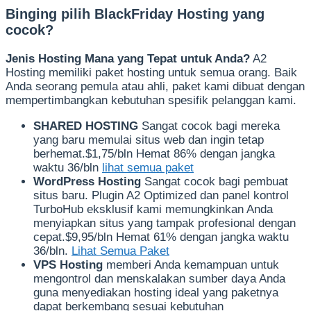
Binging pilih BlackFriday Hosting yang
cocok?
Jenis Hosting Mana yang Tepat untuk Anda?
A2
Hosting memiliki paket hosting untuk semua orang. Baik
Anda seorang pemula atau ahli, paket kami dibuat dengan
mempertimbangkan kebutuhan spesifik pelanggan kami.
SHARED HOSTING
Sangat cocok bagi mereka
yang baru memulai situs web dan ingin tetap
berhemat.$1,75/bln Hemat 86% dengan jangka
waktu 36/bln
lihat semua paket
WordPress Hosting
Sangat cocok bagi pembuat
situs baru. Plugin A2 Optimized dan panel kontrol
TurboHub eksklusif kami memungkinkan Anda
menyiapkan situs yang tampak profesional dengan
cepat.$9,95/bln Hemat 61% dengan jangka waktu
36/bln.
Lihat Semua Paket
VPS Hosting
memberi Anda kemampuan untuk
mengontrol dan menskalakan sumber daya Anda
guna menyediakan hosting ideal yang paketnya
dapat berkembang sesuai kebutuhan