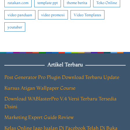
ratakan.com
template ppt
theme berita
Toko Online
video panduan
video promosi
Video Templates
youtuber
Artikel Terbaru
Post Generator Pro Plugin Download Terbaru Update
Kursus Atigan Wallpaper Course
Download WABlasterPro V.4 Versi Terbaru Tersedia
Disini
Marketing Expert Guide Review
Kelas Online Jago Jualan Di Facebook Telah Di Buka