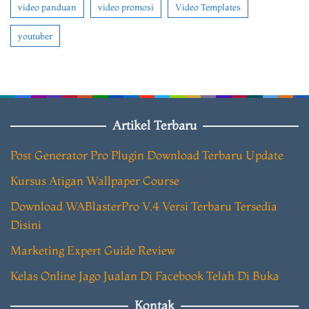
video panduan
video promosi
Video Templates
youtuber
Artikel Terbaru
Post Generator Pro Plugin Download Terbaru Update
Kursus Atigan Wallpaper Course
Download WABlasterPro V.4 Versi Terbaru Tersedia
Disini
Marketing Expert Guide Review
Kelas Online Jago Jualan Di Facebook Telah Di Buka
Kontak