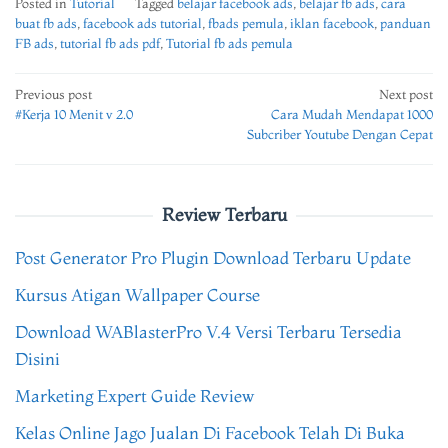
Posted in
Tutorial
Tagged
belajar facebook ads
,
belajar fb ads
,
cara
buat fb ads
,
facebook ads tutorial
,
fbads pemula
,
iklan facebook
,
panduan
FB ads
,
tutorial fb ads pdf
,
Tutorial fb ads pemula
Post
Previous post
Next post
#Kerja 10 Menit v 2.0
Cara Mudah Mendapat 1000
navigation
Subcriber Youtube Dengan Cepat
Review Terbaru
Post Generator Pro Plugin Download Terbaru Update
Kursus Atigan Wallpaper Course
Download WABlasterPro V.4 Versi Terbaru Tersedia
Disini
Marketing Expert Guide Review
Kelas Online Jago Jualan Di Facebook Telah Di Buka