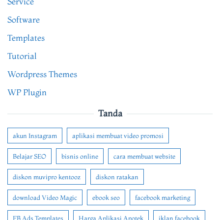
Service
Software
Templates
Tutorial
Wordpress Themes
WP Plugin
Tanda
akun Instagram
aplikasi membuat video promosi
Belajar SEO
bisnis online
cara membuat website
diskon muvipro kentooz
diskon ratakan
download Video Magic
ebook seo
facebook marketing
FB Ads Templates
Harga Aplikasi Apotek
iklan facebook