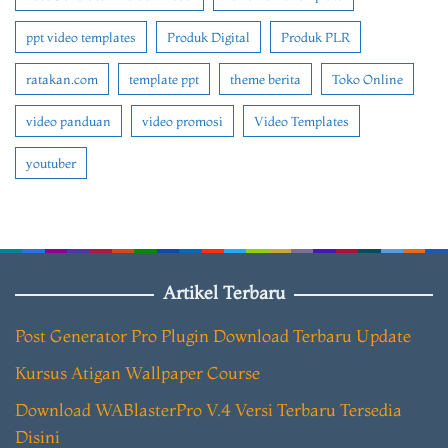
ppt video templates
Produk Digital
Produk PLR
ratakan.com
template ppt
theme berita
Toko Online
video panduan
video promosi
Video Templates
youtuber
Artikel Terbaru
Post Generator Pro Plugin Download Terbaru Update
Kursus Atigan Wallpaper Course
Download WABlasterPro V.4 Versi Terbaru Tersedia
Disini