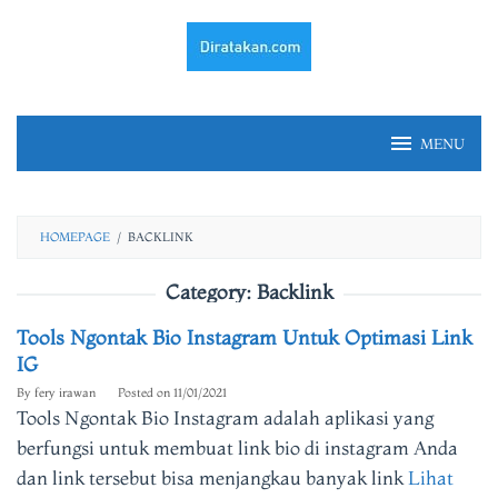
Skip
to
content
MENU
HOMEPAGE
/
BACKLINK
Category:
Backlink
Tools Ngontak Bio Instagram Untuk Optimasi Link
IG
By
fery irawan
Posted on
11/01/2021
Tools Ngontak Bio Instagram adalah aplikasi yang
berfungsi untuk membuat link bio di instagram Anda
dan link tersebut bisa menjangkau banyak link
Lihat