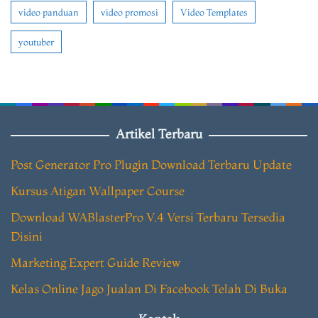
video panduan
video promosi
Video Templates
youtuber
Artikel Terbaru
Post Generator Pro Plugin Download Terbaru Update
Kursus Atigan Wallpaper Course
Download WABlasterPro V.4 Versi Terbaru Tersedia
Disini
Marketing Expert Guide Review
Kelas Online Jago Jualan Di Facebook Telah Di Buka