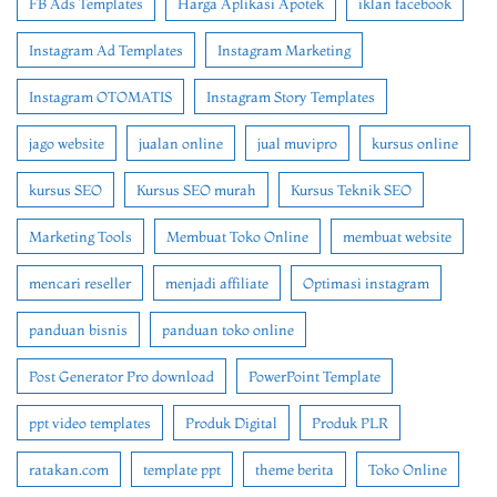
FB Ads Templates
Harga Aplikasi Apotek
iklan facebook
Instagram Ad Templates
Instagram Marketing
Instagram OTOMATIS
Instagram Story Templates
jago website
jualan online
jual muvipro
kursus online
kursus SEO
Kursus SEO murah
Kursus Teknik SEO
Marketing Tools
Membuat Toko Online
membuat website
mencari reseller
menjadi affiliate
Optimasi instagram
panduan bisnis
panduan toko online
Post Generator Pro download
PowerPoint Template
ppt video templates
Produk Digital
Produk PLR
ratakan.com
template ppt
theme berita
Toko Online