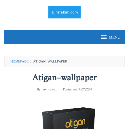
Skip
to
content
MENU
HOMEPAGE
/
ATIGAN-WALLPAPER
Atigan-wallpaper
By
fery irawan
Posted on
14/07/2017