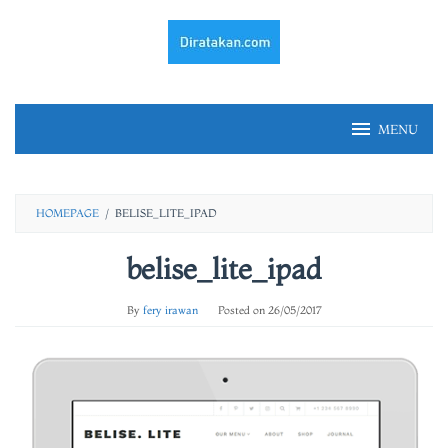
Skip
to
content
MENU
HOMEPAGE
/
BELISE_LITE_IPAD
belise_lite_ipad
By
fery irawan
Posted on
26/05/2017