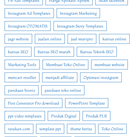
FB Ads Templates
Harga Aplikasi Apotek
iklan facebook
Instagram Ad Templates
Instagram Marketing
Instagram OTOMATIS
Instagram Story Templates
jago website
jualan online
jual muvipro
kursus online
kursus SEO
Kursus SEO murah
Kursus Teknik SEO
Marketing Tools
Membuat Toko Online
membuat website
mencari reseller
menjadi affiliate
Optimasi instagram
panduan bisnis
panduan toko online
Post Generator Pro download
PowerPoint Template
ppt video templates
Produk Digital
Produk PLR
ratakan.com
template ppt
theme berita
Toko Online