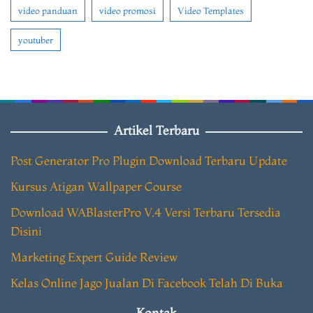
video panduan
video promosi
Video Templates
youtuber
Artikel Terbaru
Post Generator Pro Plugin Download Terbaru Update
Kursus Atigan Wallpaper Course
Download WABlasterPro V.4 Versi Terbaru Tersedia
Disini
Marketing Expert Guide Review
Kelas Online Jago Jualan Di Facebook Telah Di Buka
Kontak