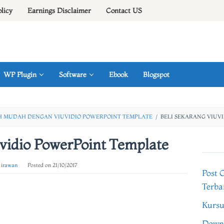
olicy
Earnings Disclaimer
Contact US
WP Plugin
Software
Ebook
Blogspot
IH MUDAH DENGAN VIUVIDIO POWERPOINT TEMPLATE
/
BELI SEKARANG VIUV
uvidio PowerPoint Template
 irawan
Posted on
21/10/2017
Post 
Terba
Kursu
Downl