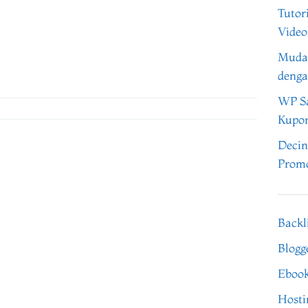
Tutor
Video
Muda
denga
WP Sa
Kupo
Decin
Promo
Backl
Blogg
Eboo
Hosti