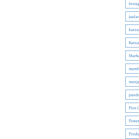
Insta
juala
kursu
Kurs
Marke
membu
menjad
pandu
Post 
Power
Produ