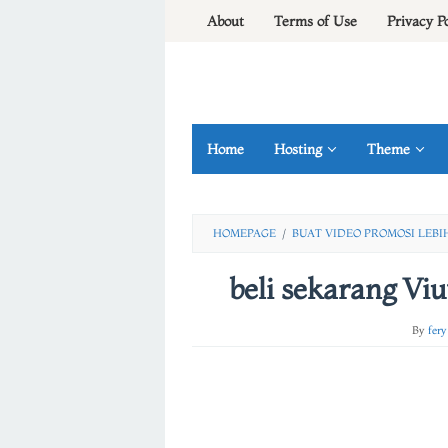
Skip
About
Terms of Use
Privacy P
to
content
Home
Hosting
Theme
HOMEPAGE
/
BUAT VIDEO PROMOSI LEB
beli sekarang Vi
By
fery