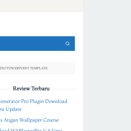
IDIO POWERPOINT TEMPLATE
Review Terbaru
Generator Pro Plugin Download
ru Update
s Atigan Wallpaper Course
oad WABlasterPro V.4 Versi