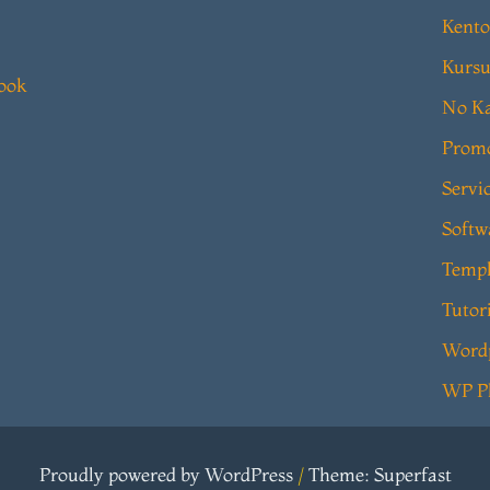
Kento
Kursu
book
No Ka
Prom
Servi
Softw
Templ
Tutor
Word
WP P
Proudly powered by WordPress
/
Theme: Superfast