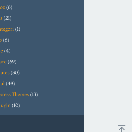
oz
(6)
s
(21)
tegori
(1)
o
(6)
ce
(4)
are
(69)
ates
(30)
ial
(48)
press Themes
(13)
lugin
(10)