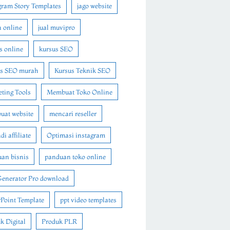
gram Story Templates
jago website
n online
jual muvipro
s online
kursus SEO
us SEO murah
Kursus Teknik SEO
ting Tools
Membuat Toko Online
at website
mencari reseller
i affiliate
Optimasi instagram
an bisnis
panduan toko online
Generator Pro download
Point Template
ppt video templates
k Digital
Produk PLR