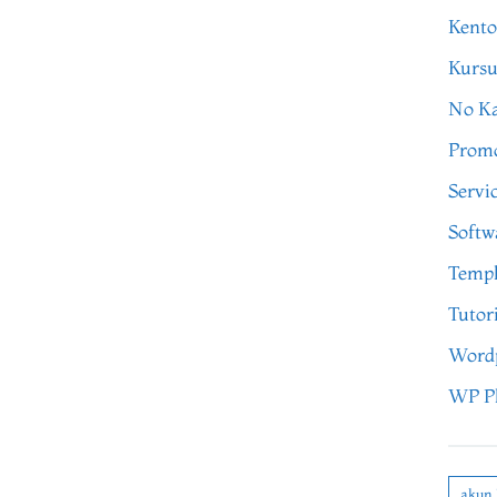
Kento
Kursu
No Ka
Prom
Servi
Softw
Templ
Tutor
Word
WP P
akun 