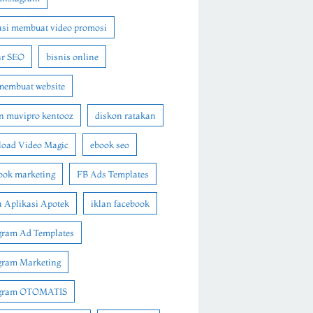
asi membuat video promosi
ar SEO
bisnis online
membuat website
n muvipro kentooz
diskon ratakan
oad Video Magic
ebook seo
ook marketing
FB Ads Templates
 Aplikasi Apotek
iklan facebook
gram Ad Templates
gram Marketing
agram OTOMATIS