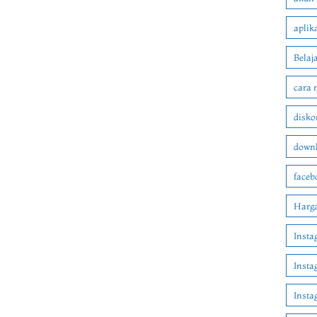
aplik
Belaj
cara 
disko
downl
faceb
Harga
Insta
Insta
Inst