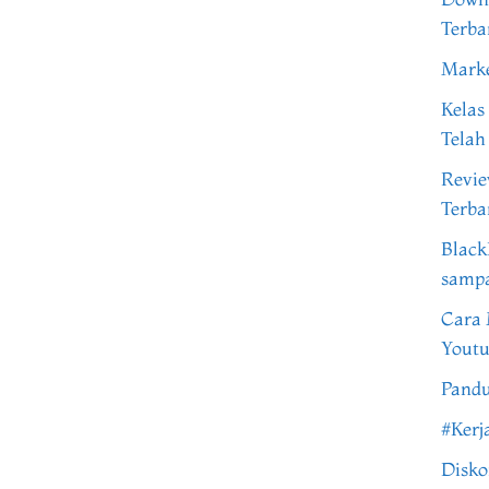
Terba
Marke
Kelas
Telah
Revi
Terba
Black
samp
Cara 
Youtu
Pandu
#Kerj
Disko