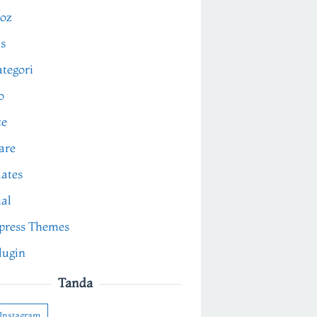
oz
s
tegori
o
ce
are
ates
ial
press Themes
lugin
Tanda
Instagram