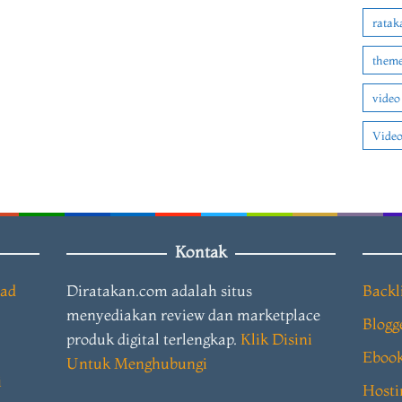
ratak
theme
video
Video
Kontak
oad
Diratakan.com adalah situs
Backl
menyediakan review dan marketplace
Blogg
produk digital terlengkap.
Klik Disini
Eboo
Untuk Menghubungi
i
Hosti