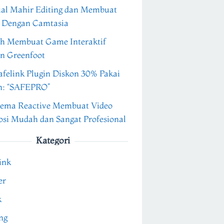
ial Mahir Editing dan Membuat
 Dengan Camtasia
h Membuat Game Interaktif
n Greenfoot
felink Plugin Diskon 30% Pakai
n: “SAFEPRO”
ema Reactive Membuat Video
si Mudah dan Sangat Profesional
Kategori
ink
er
k
ng