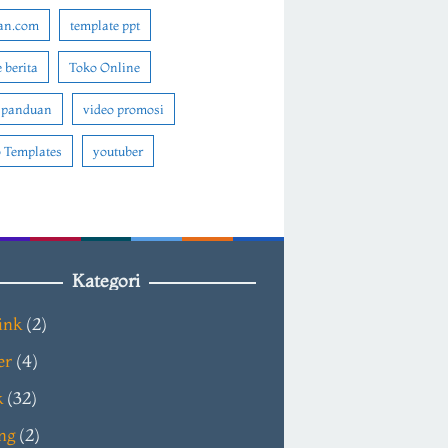
an.com
template ppt
 berita
Toko Online
 panduan
video promosi
 Templates
youtuber
Kategori
ink
(2)
er
(4)
k
(32)
ng
(2)