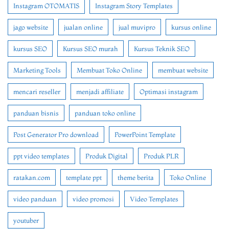
Instagram OTOMATIS
Instagram Story Templates
jago website
jualan online
jual muvipro
kursus online
kursus SEO
Kursus SEO murah
Kursus Teknik SEO
Marketing Tools
Membuat Toko Online
membuat website
mencari reseller
menjadi affiliate
Optimasi instagram
panduan bisnis
panduan toko online
Post Generator Pro download
PowerPoint Template
ppt video templates
Produk Digital
Produk PLR
ratakan.com
template ppt
theme berita
Toko Online
video panduan
video promosi
Video Templates
youtuber