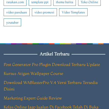
ratakan.com
template ppt
theme berita
Toko Online
video panduan
video promosi
Video Templates
youtuber
Artikel Terbaru
Post Generator Pro Plugin Download Terbaru Update
Kursus Atigan Wallpaper Course
Download WABlasterPro V.4 Versi Terbaru Tersedia
Disini
Marketing Expert Guide Review
Kelas Online Jago Jualan Di Facebook Telah Di Buka