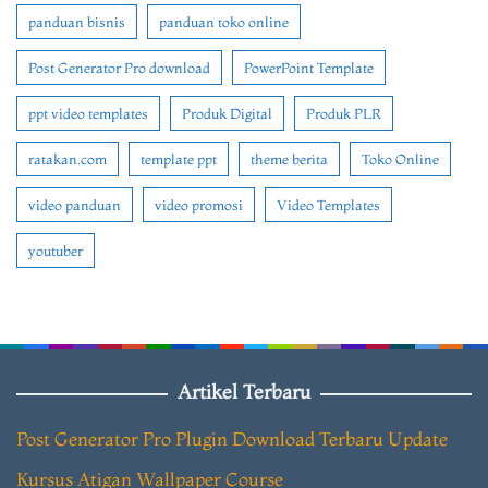
panduan bisnis
panduan toko online
Post Generator Pro download
PowerPoint Template
ppt video templates
Produk Digital
Produk PLR
ratakan.com
template ppt
theme berita
Toko Online
video panduan
video promosi
Video Templates
youtuber
Artikel Terbaru
Post Generator Pro Plugin Download Terbaru Update
Kursus Atigan Wallpaper Course