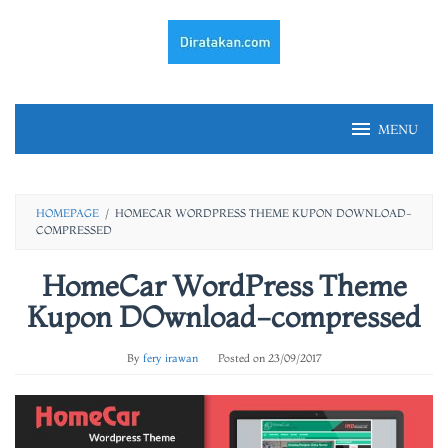
Skip
to
content
MENU
HOMEPAGE
/
HOMECAR WORDPRESS THEME KUPON DOWNLOAD-
COMPRESSED
HomeCar WordPress Theme
Kupon DOwnload-compressed
By
fery irawan
Posted on
23/09/2017