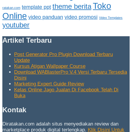
Toko
theme berita
template ppt
ratakan.com
Online
video panduan
video promosi
Video Templates
youtuber
Artikel Terbaru
Post Generator Pro Plugin Download Terbaru
Update
Kursus Atigan Wallpaper Course
Download WABlasterPro V.4 Versi Terbaru Tersedia
Disini
Marketing Expert Guide Review
Kelas Online Jago Jualan Di Facebook Telah Di
Buka
Kontak
Diratakan.com adalah situs menyediakan review dan
marketplace produk digital terlengkap.
Klik Disini Untuk