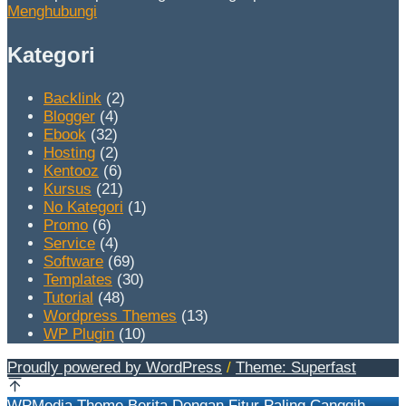
Menghubungi
Kategori
Backlink
(2)
Blogger
(4)
Ebook
(32)
Hosting
(2)
Kentooz
(6)
Kursus
(21)
No Kategori
(1)
Promo
(6)
Service
(4)
Software
(69)
Templates
(30)
Tutorial
(48)
Wordpress Themes
(13)
WP Plugin
(10)
Proudly powered by WordPress
/
Theme: Superfast
WPMedia Theme Berita Dengan Fitur Paling Canggih