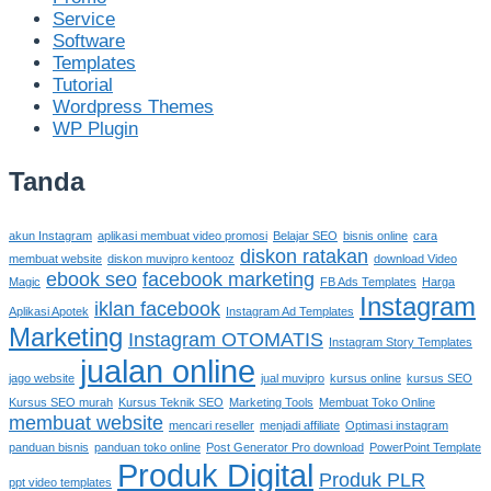
Service
Software
Templates
Tutorial
Wordpress Themes
WP Plugin
Tanda
akun Instagram
aplikasi membuat video promosi
Belajar SEO
bisnis online
cara
diskon ratakan
membuat website
diskon muvipro kentooz
download Video
ebook seo
facebook marketing
Magic
FB Ads Templates
Harga
Instagram
iklan facebook
Aplikasi Apotek
Instagram Ad Templates
Marketing
Instagram OTOMATIS
Instagram Story Templates
jualan online
jago website
jual muvipro
kursus online
kursus SEO
Kursus SEO murah
Kursus Teknik SEO
Marketing Tools
Membuat Toko Online
membuat website
mencari reseller
menjadi affiliate
Optimasi instagram
panduan bisnis
panduan toko online
Post Generator Pro download
PowerPoint Template
Produk Digital
Produk PLR
ppt video templates