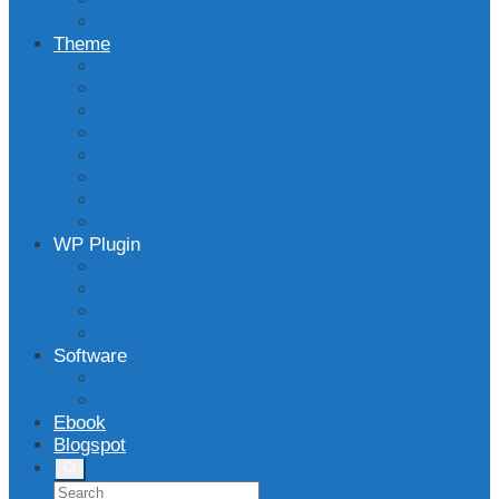
Cloud Hosting
Theme
Wpmedia Theme
WP Berita
DlPro Theme
Superfast Theme
Newkarma WordPress Theme
Bloggingpro WordPress Theme
Majalahpro WP Theme
Landingpress Theme
WP Plugin
Rekomendasi
Plugin Dropship
Post Generator
Form Maker Plugin
Software
WBSpro
WBSchat
Ebook
Blogspot