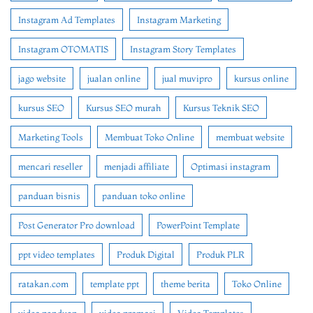
Instagram Ad Templates
Instagram Marketing
Instagram OTOMATIS
Instagram Story Templates
jago website
jualan online
jual muvipro
kursus online
kursus SEO
Kursus SEO murah
Kursus Teknik SEO
Marketing Tools
Membuat Toko Online
membuat website
mencari reseller
menjadi affiliate
Optimasi instagram
panduan bisnis
panduan toko online
Post Generator Pro download
PowerPoint Template
ppt video templates
Produk Digital
Produk PLR
ratakan.com
template ppt
theme berita
Toko Online
video panduan
video promosi
Video Templates