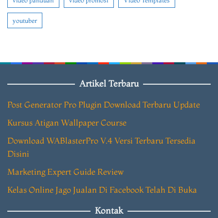
youtuber
Artikel Terbaru
Post Generator Pro Plugin Download Terbaru Update
Kursus Atigan Wallpaper Course
Download WABlasterPro V.4 Versi Terbaru Tersedia
Disini
Marketing Expert Guide Review
Kelas Online Jago Jualan Di Facebook Telah Di Buka
Kontak