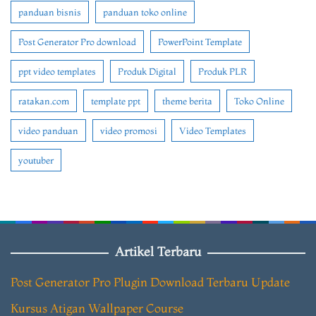
panduan bisnis
panduan toko online
Post Generator Pro download
PowerPoint Template
ppt video templates
Produk Digital
Produk PLR
ratakan.com
template ppt
theme berita
Toko Online
video panduan
video promosi
Video Templates
youtuber
Artikel Terbaru
Post Generator Pro Plugin Download Terbaru Update
Kursus Atigan Wallpaper Course