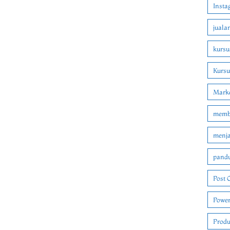
Insta
juala
kursu
Kurs
Marke
membu
menjad
pandu
Post 
Power
Produ