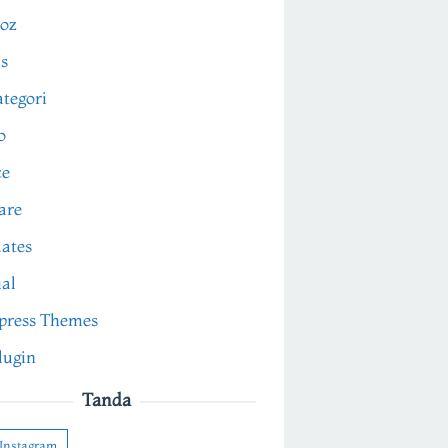
oz
s
tegori
o
ce
are
ates
ial
press Themes
lugin
Tanda
Instagram