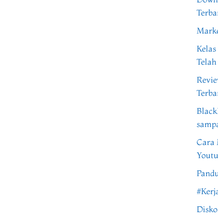
Terba
Marke
Kelas
Telah
Revi
Terba
Black
samp
Cara 
Youtu
Pandu
#Kerj
Disko