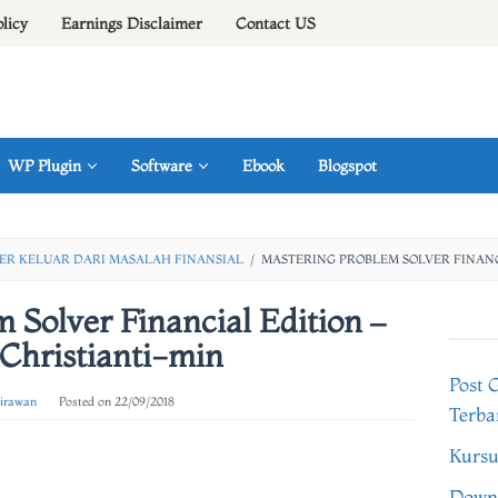
olicy
Earnings Disclaimer
Contact US
WP Plugin
Software
Ebook
Blogspot
ER KELUAR DARI MASALAH FINANSIAL
/
MASTERING PROBLEM SOLVER FINANC
 Solver Financial Edition –
Christianti-min
Post 
 irawan
Posted on
22/09/2018
Terba
Kursu
Downl