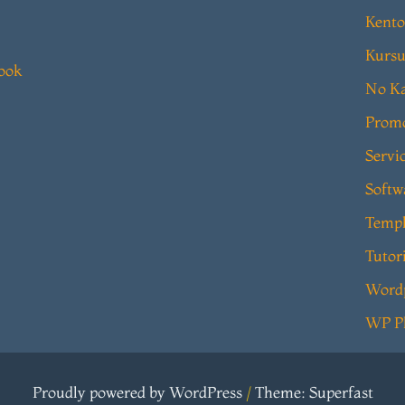
Kento
Kursu
book
No Ka
Prom
Servi
Softw
Templ
Tutor
Word
WP P
Proudly powered by WordPress
/
Theme: Superfast