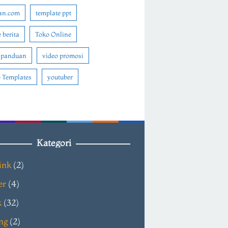
an.com
template ppt
 berita
Toko Online
 panduan
video promosi
 Templates
youtuber
Kategori
ink
(2)
er
(4)
k
(32)
ng
(2)