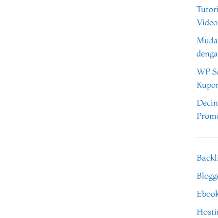
Tutor
Video
Muda
denga
WP Sa
Kupo
Decin
Promo
Backl
Blogg
Eboo
Hosti