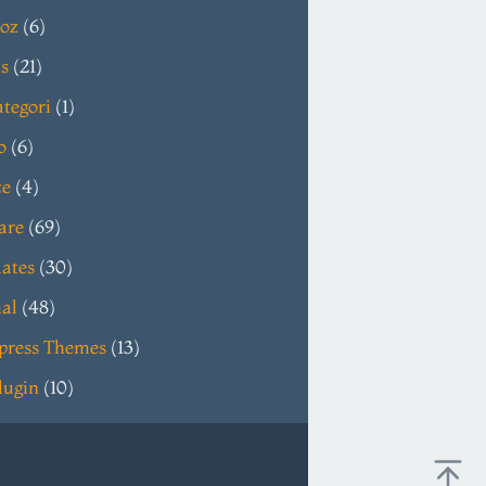
oz
(6)
s
(21)
tegori
(1)
o
(6)
ce
(4)
are
(69)
ates
(30)
ial
(48)
press Themes
(13)
lugin
(10)