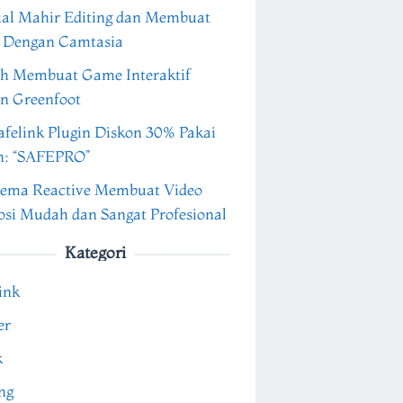
ial Mahir Editing dan Membuat
 Dengan Camtasia
h Membuat Game Interaktif
n Greenfoot
felink Plugin Diskon 30% Pakai
n: “SAFEPRO”
ema Reactive Membuat Video
si Mudah dan Sangat Profesional
Kategori
ink
er
k
ng