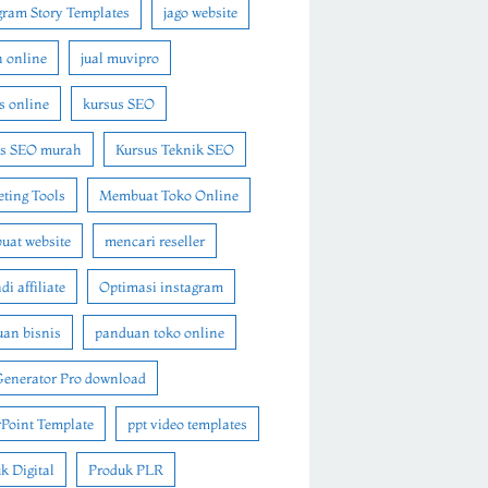
gram Story Templates
jago website
n online
jual muvipro
s online
kursus SEO
us SEO murah
Kursus Teknik SEO
ting Tools
Membuat Toko Online
at website
mencari reseller
i affiliate
Optimasi instagram
an bisnis
panduan toko online
Generator Pro download
Point Template
ppt video templates
k Digital
Produk PLR