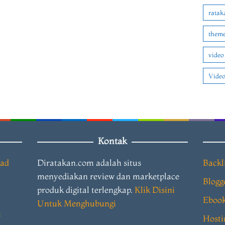
ratak
theme
video
Video
Kontak
oad
Diratakan.com adalah situs
Backl
menyediakan review dan marketplace
Blogg
produk digital terlengkap.
Klik Disini
Eboo
Untuk Menghubungi
i
Hosti