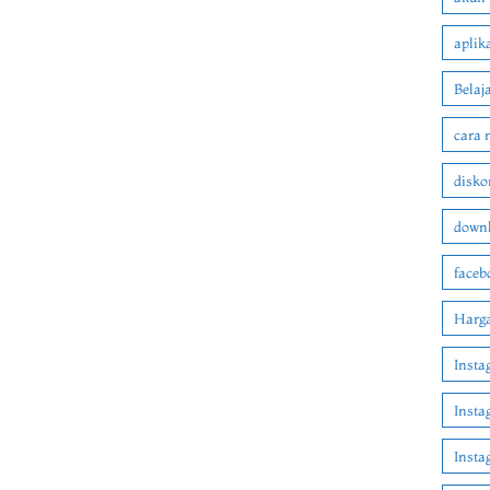
aplik
Belaj
cara 
disko
downl
faceb
Harga
Insta
Insta
Inst