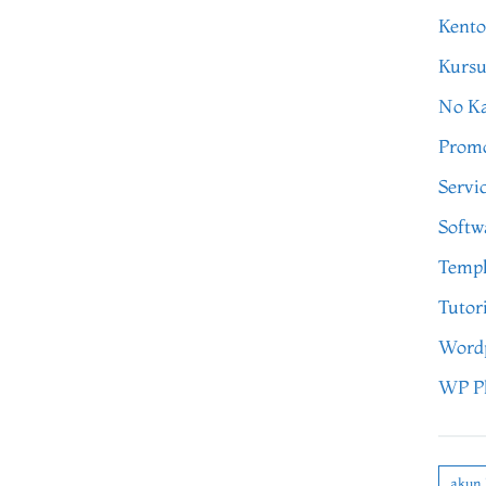
Kento
Kursu
No Ka
Prom
Servi
Softw
Templ
Tutor
Word
WP P
akun 