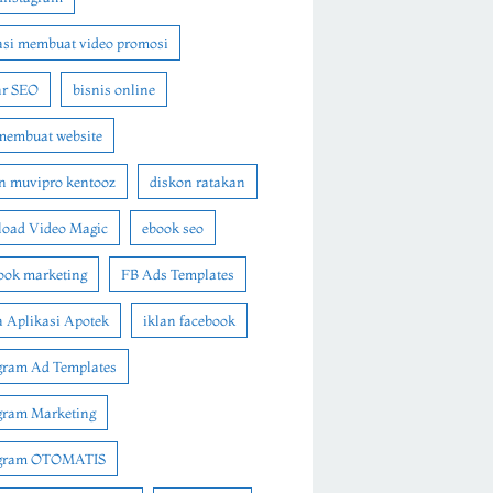
asi membuat video promosi
ar SEO
bisnis online
membuat website
n muvipro kentooz
diskon ratakan
oad Video Magic
ebook seo
ook marketing
FB Ads Templates
 Aplikasi Apotek
iklan facebook
gram Ad Templates
gram Marketing
agram OTOMATIS