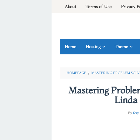
Skip
About
Terms of Use
Privacy P
to
content
Home
Hosting
Theme
HOMEPAGE
/
MASTERING PROBLEM SOLV
Mastering Problem
Linda 
By
fery