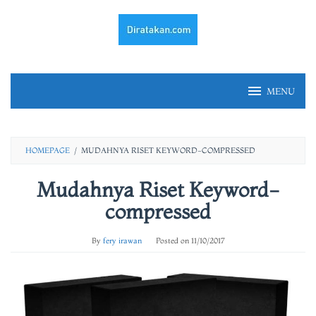
Skip
to
content
MENU
HOMEPAGE
/
MUDAHNYA RISET KEYWORD-COMPRESSED
Mudahnya Riset Keyword-
compressed
By
fery irawan
Posted on
11/10/2017