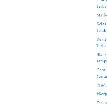
Terba
Marke
Kelas
Telah
Revi
Terba
Black
samp
Cara 
Youtu
Pandu
#Kerj
Disko