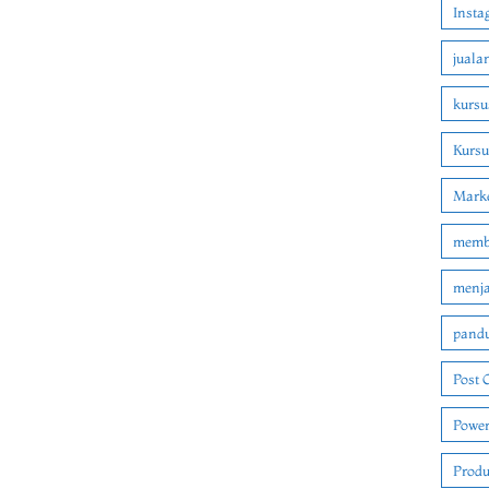
Insta
juala
kursu
Kurs
Marke
membu
menjad
pandu
Post 
Power
Produ