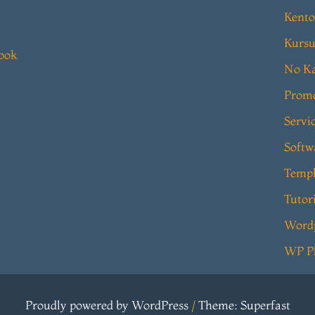
Kento
Kursu
book
No Ka
Prom
Servi
Softw
Templ
Tutor
Word
WP P
Proudly powered by WordPress
/
Theme: Superfast