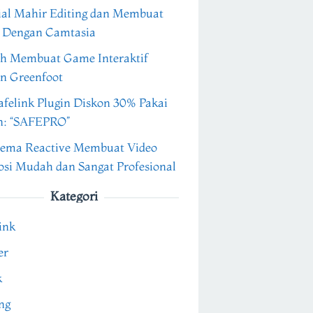
ial Mahir Editing dan Membuat
 Dengan Camtasia
h Membuat Game Interaktif
n Greenfoot
felink Plugin Diskon 30% Pakai
n: “SAFEPRO”
ema Reactive Membuat Video
si Mudah dan Sangat Profesional
Kategori
ink
er
k
ng