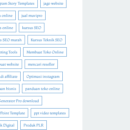
gram Story Templates
jago website
n online
jual muvipro
s online
kursus SEO
us SEO murah
Kursus Teknik SEO
ting Tools
Membuat Toko Online
at website
mencari reseller
i affiliate
Optimasi instagram
an bisnis
panduan toko online
Generator Pro download
Point Template
ppt video templates
k Digital
Produk PLR