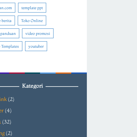
an.com
template ppt
 berita
Toko Online
 panduan
video promosi
 Templates
youtuber
Kategori
ink
(2)
er
(4)
k
(32)
ng
(2)