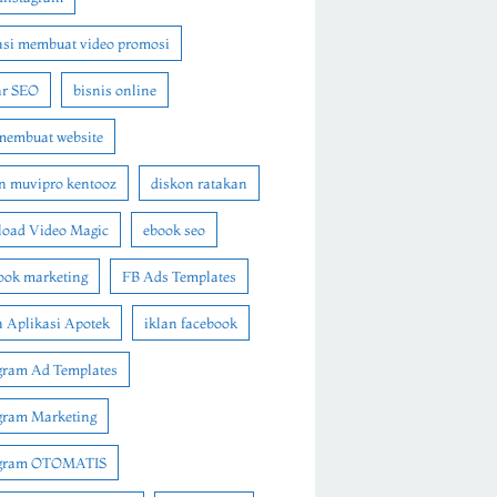
asi membuat video promosi
ar SEO
bisnis online
membuat website
n muvipro kentooz
diskon ratakan
oad Video Magic
ebook seo
ook marketing
FB Ads Templates
 Aplikasi Apotek
iklan facebook
gram Ad Templates
gram Marketing
agram OTOMATIS