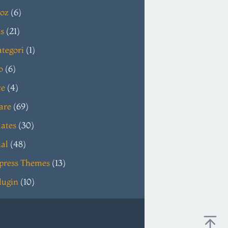
oz
(6)
s
(21)
tegori
(1)
o
(6)
ce
(4)
are
(69)
ates
(30)
ial
(48)
press Themes
(13)
lugin
(10)