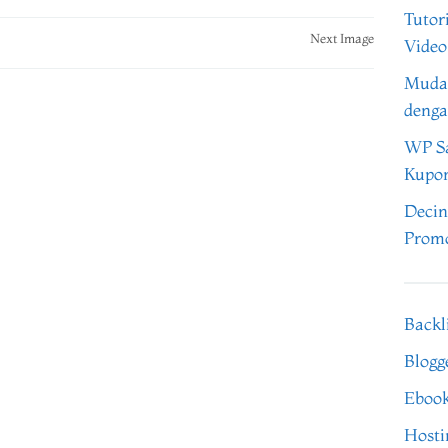
Tutor
Next Image
Video
Muda
denga
WP Sa
Kupo
Decin
Promo
Backl
Blogg
Eboo
Hosti