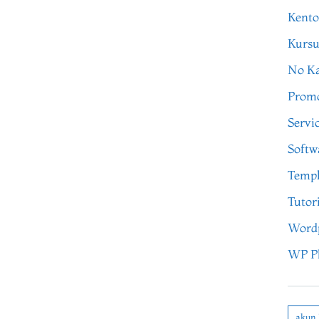
Kento
Kursu
No Ka
Prom
Servi
Softw
Templ
Tutor
Word
WP P
akun 