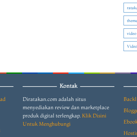
ratak
theme
video
Video
Kontak
oad
Diratakan.com adalah situs
Backl
menyediakan review dan marketplace
Blogg
produk digital terlengkap.
Klik Disini
Eboo
Untuk Menghubungi
i
Hosti