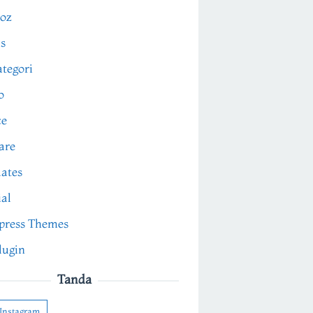
oz
s
tegori
o
ce
are
ates
ial
press Themes
lugin
Tanda
Instagram