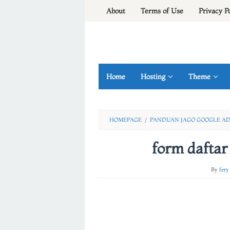
Skip
About
Terms of Use
Privacy P
to
content
Home
Hosting
Theme
HOMEPAGE
/
PANDUAN JAGO GOOGLE AD
form daftar
By
fery