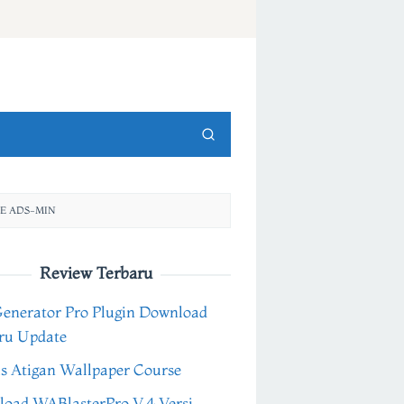
E ADS-MIN
Review Terbaru
Generator Pro Plugin Download
ru Update
s Atigan Wallpaper Course
oad WABlasterPro V.4 Versi