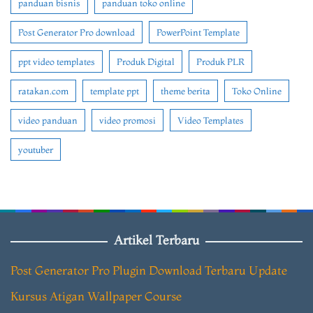
panduan bisnis
panduan toko online
Post Generator Pro download
PowerPoint Template
ppt video templates
Produk Digital
Produk PLR
ratakan.com
template ppt
theme berita
Toko Online
video panduan
video promosi
Video Templates
youtuber
Artikel Terbaru
Post Generator Pro Plugin Download Terbaru Update
Kursus Atigan Wallpaper Course