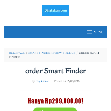
Skip
to
content
MENU
HOMEPAGE
/
SMART FINDER REVIEW & BONUS
/
ORDER SMART
FINDER
order Smart Finder
By
fery irawan
Posted on
13/05/2018