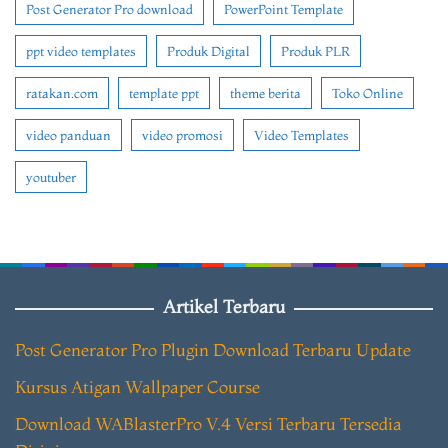
Post Generator Pro download
PowerPoint Template
ppt video templates
Produk Digital
Produk PLR
ratakan.com
template ppt
theme berita
Toko Online
video panduan
video promosi
Video Templates
youtuber
Artikel Terbaru
Post Generator Pro Plugin Download Terbaru Update
Kursus Atigan Wallpaper Course
Download WABlasterPro V.4 Versi Terbaru Tersedia