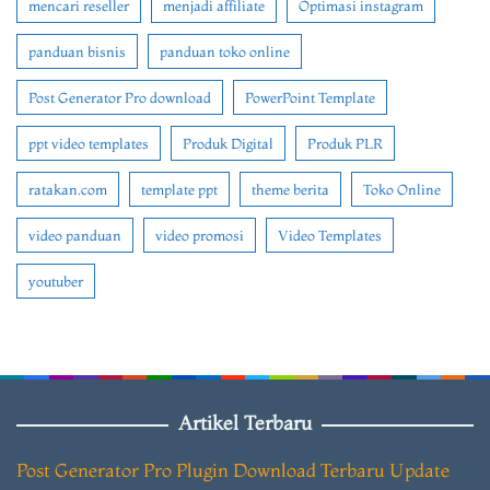
mencari reseller
menjadi affiliate
Optimasi instagram
panduan bisnis
panduan toko online
Post Generator Pro download
PowerPoint Template
ppt video templates
Produk Digital
Produk PLR
ratakan.com
template ppt
theme berita
Toko Online
video panduan
video promosi
Video Templates
youtuber
Artikel Terbaru
Post Generator Pro Plugin Download Terbaru Update