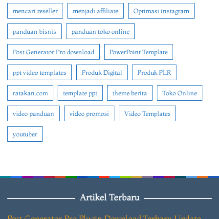
mencari reseller
menjadi affiliate
Optimasi instagram
panduan bisnis
panduan toko online
Post Generator Pro download
PowerPoint Template
ppt video templates
Produk Digital
Produk PLR
ratakan.com
template ppt
theme berita
Toko Online
video panduan
video promosi
Video Templates
youtuber
Artikel Terbaru
Post Generator Pro Plugin Download Terbaru Update