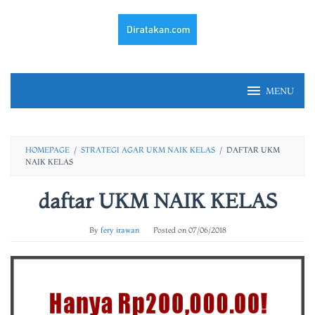
Skip
to
content
MENU
HOMEPAGE
/
STRATEGI AGAR UKM NAIK KELAS
/
DAFTAR UKM
NAIK KELAS
daftar UKM NAIK KELAS
By
fery irawan
Posted on
07/06/2018