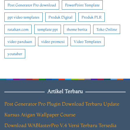
Post Generator Pro download
PowerPoint Template
ppt video templates
Produk Digital
Produk PLR
ratakan.com
template ppt
theme berita
Toko Online
video panduan
video promosi
Video Templates
youtuber
Artikel Terbaru
Post Generator Pro Plugin Download Terbaru Update
Kursus Atigan Wallpaper Course
Download WABlasterPro V.4 Versi Terbaru Tersedia