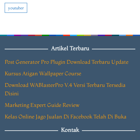
youtuber
Artikel Terbaru
Post Generator Pro Plugin Download Terbaru Update
Kursus Atigan Wallpaper Course
Download WABlasterPro V.4 Versi Terbaru Tersedia
Disini
Marketing Expert Guide Review
Kelas Online Jago Jualan Di Facebook Telah Di Buka
Kontak