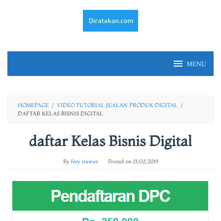
Skip
to
content
MENU
HOMEPAGE
/
VIDEO TUTORIAL JUALAN PRODUK DIGITAL
/
DAFTAR KELAS BISNIS DIGITAL
daftar Kelas Bisnis Digital
By
fery irawan
Posted on
21/02/2019