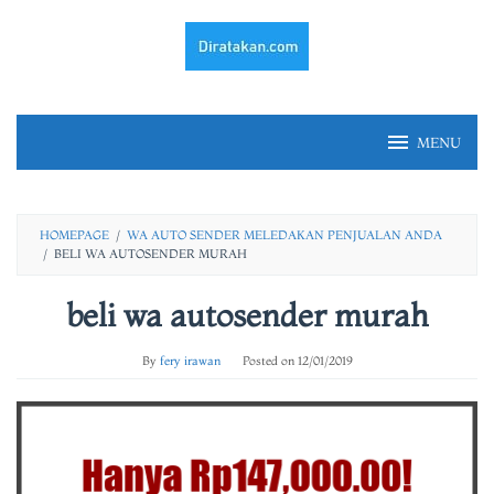
Skip
to
content
MENU
HOMEPAGE
/
WA AUTO SENDER MELEDAKAN PENJUALAN ANDA
/
BELI WA AUTOSENDER MURAH
beli wa autosender murah
By
fery irawan
Posted on
12/01/2019