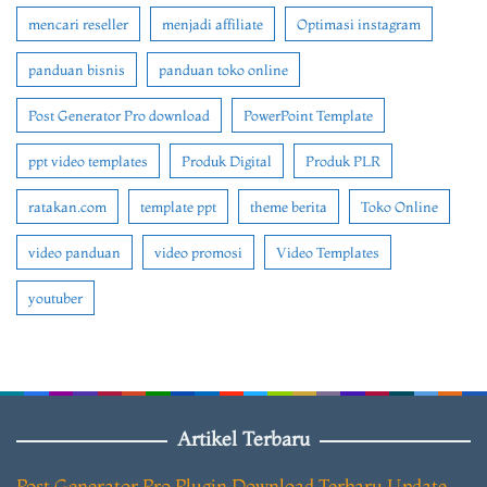
mencari reseller
menjadi affiliate
Optimasi instagram
panduan bisnis
panduan toko online
Post Generator Pro download
PowerPoint Template
ppt video templates
Produk Digital
Produk PLR
ratakan.com
template ppt
theme berita
Toko Online
video panduan
video promosi
Video Templates
youtuber
Artikel Terbaru
Post Generator Pro Plugin Download Terbaru Update