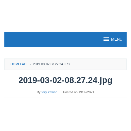
Skip
to
content
MENU
HOMEPAGE
/
2019-03-02-08.27.24.JPG
2019-03-02-08.27.24.jpg
By
fery irawan
Posted on
19/02/2021