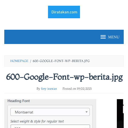
Skip
to
content
MENU
HOMEPAGE
/
600-GOOGLE-FONT-WP-BERITA.JPG
600-Google-Font-wp-berita.jpg
By
fery irawan
Posted on
19/02/2021